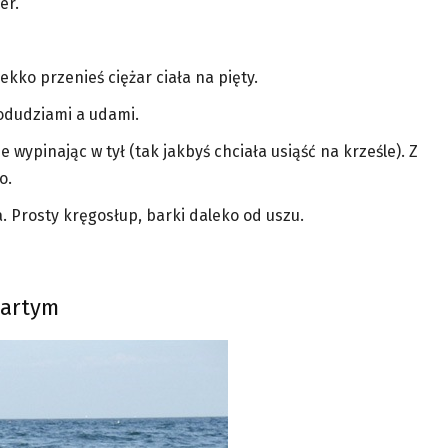
er.
lekko przenieś ciężar ciała na pięty.
podudziami a udami.
wypinając w tył (tak jakbyś chciała usiąść na krześle). Z
o.
 Prosty kręgosłup, barki daleko od uszu.
partym