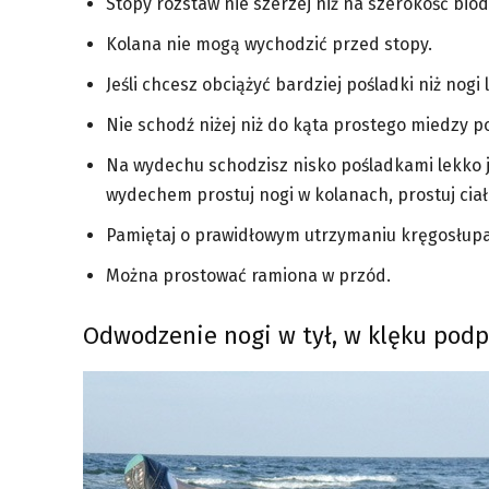
Stopy rozstaw nie szerzej niż na szerokość biod
Kolana nie mogą wychodzić przed stopy.
Jeśli chcesz obciążyć bardziej pośladki niż nogi 
Nie schodź niżej niż do kąta prostego miedzy 
Na wydechu schodzisz nisko pośladkami lekko je 
wydechem prostuj nogi w kolanach, prostuj ciał
Pamiętaj o prawidłowym utrzymaniu kręgosłupa.
Można prostować ramiona w przód.
Odwodzenie nogi w tył, w klęku pod