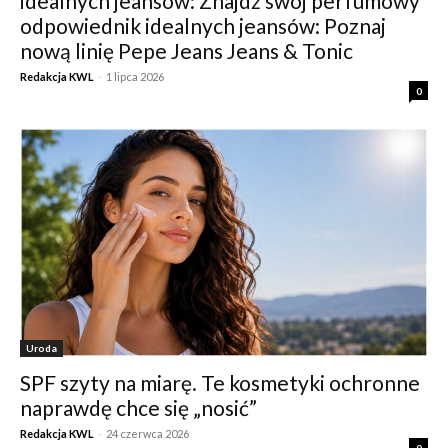
idealnych jeansów: Znajdź swój perfumowy
odpowiednik idealnych jeansów: Poznaj
nową linię Pepe Jeans Jeans & Tonic
Redakcja KWL
-
1 lipca 2026
0
Uroda
SPF szyty na miarę. Te kosmetyki ochronne
naprawdę chce się „nosić”
Redakcja KWL
-
24 czerwca 2026