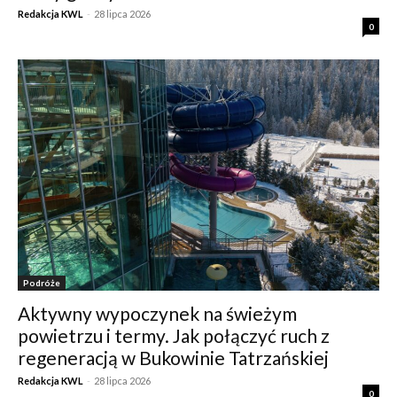
Redakcja KWL
-
28 lipca 2026
0
Podróże
Aktywny wypoczynek na świeżym
powietrzu i termy. Jak połączyć ruch z
regeneracją w Bukowinie Tatrzańskiej
Redakcja KWL
-
28 lipca 2026
0