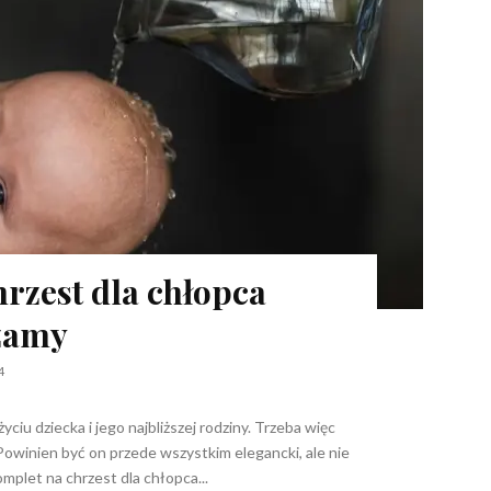
hrzest dla chłopca
zamy
4
iu dziecka i jego najbliższej rodziny. Trzeba więc
Powinien być on przede wszystkim elegancki, ale nie
mplet na chrzest dla chłopca...