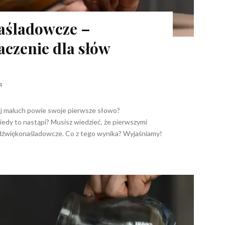
aśladowcze –
aczenie dla słów
4
ój maluch powie swoje pierwsze słowo?
kiedy to nastąpi? Musisz wiedzieć, że pierwszymi
 dźwiękonaśladowcze. Co z tego wynika? Wyjaśniamy!