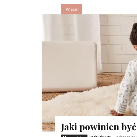
Więcej
Jaki powinien być 
Redakcja KWL
-
23 lutego 202