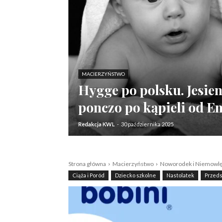
MACIERZYŃSTWO
Hygge po polsku. Jesie
ponczo po kąpieli od E
Redakcja KWL
-
30 października 2025
Strona główna
Macierzyństwo
Noworodek i Niemowl
Ciąża i Poród
Dziecko szkolne
Nastolatek
Przeds