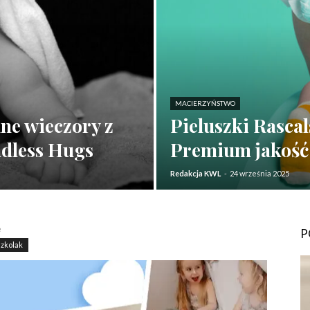
MACIERZYŃSTWO
nne wieczory z
Pieluszki Rasca
ndless Hugs
Premium jakość 
Redakcja KWL
-
24 września 2025
ę
P
zkolak