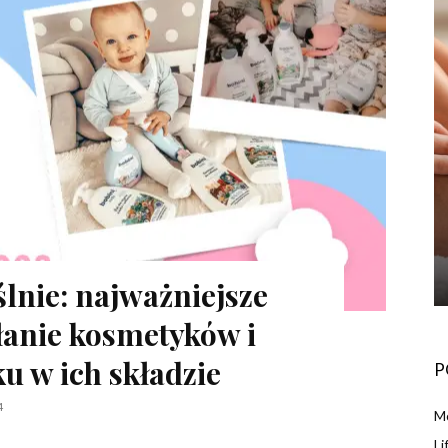
lnie: najważniejsze
łanie kosmetyków i
u w ich składzie
P
4
Mo
Li