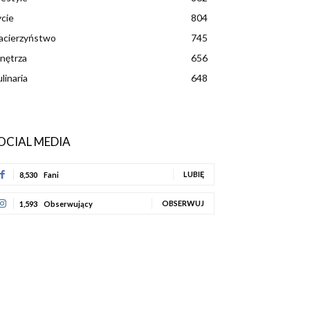
cie
804
acierzyństwo
745
nętrza
656
linaria
648
OCIAL MEDIA
LUBIĘ
8,530
Fani
OBSERWUJ
1,593
Obserwujący