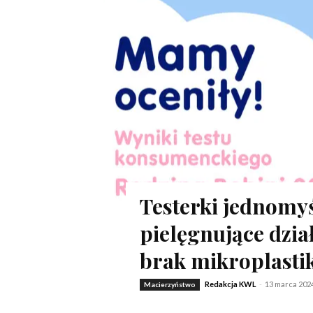
Testerki jednomyś
pielęgnujące dzia
brak mikroplastik
Redakcja KWL
-
13 marca 202
Macierzyństwo