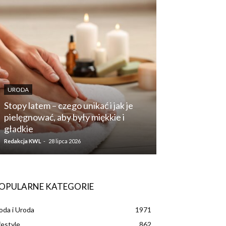
URODA
URODA
Stopy latem – czego unikać i jak je
pielęgnować, aby były miękkie i
Jak dobrać sz
gładkie
problemy skór
Redakcja KWL
-
28 lipca 2026
Redakcja KWL
-
28 li
OPULARNE KATEGORIE
da i Uroda
1971
festyle
862