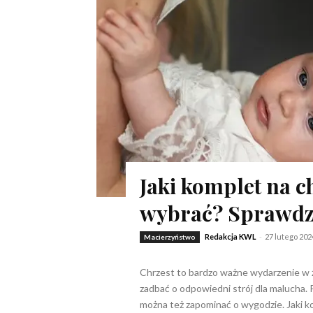
Jaki komplet na c
wybrać? Sprawd
Redakcja KWL
-
27 lutego 202
Macierzyństwo
Chrzest to bardzo ważne wydarzenie w życ
zadbać o odpowiedni strój dla malucha. 
można też zapominać o wygodzie. Jaki ko