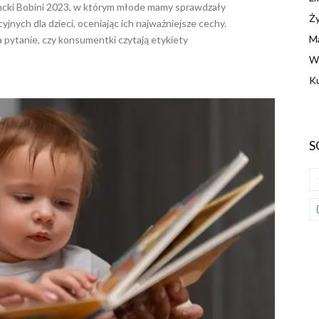
cki Bobini 2023, w którym młode mamy sprawdzały
Ży
yjnych dla dzieci, oceniając ich najważniejsze cechy.
M
 pytanie, czy konsumentki czytają etykiety
W
Ku
S