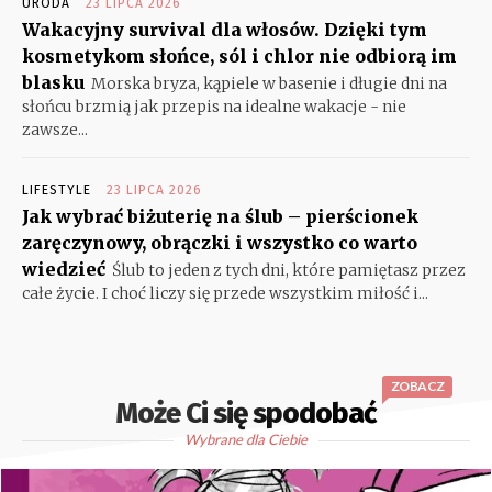
URODA
23 LIPCA 2026
Wakacyjny survival dla włosów. Dzięki tym
kosmetykom słońce, sól i chlor nie odbiorą im
blasku
Morska bryza, kąpiele w basenie i długie dni na
słońcu brzmią jak przepis na idealne wakacje - nie
zawsze...
LIFESTYLE
23 LIPCA 2026
Jak wybrać biżuterię na ślub – pierścionek
zaręczynowy, obrączki i wszystko co warto
wiedzieć
Ślub to jeden z tych dni, które pamiętasz przez
całe życie. I choć liczy się przede wszystkim miłość i...
ZOBACZ
Może Ci się spodobać
Wybrane dla Ciebie