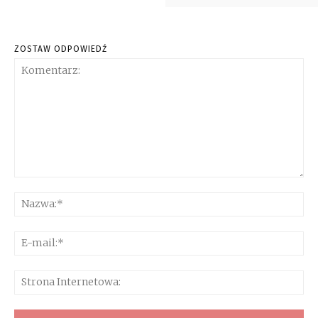
ZOSTAW ODPOWIEDŹ
Komentarz:
Na
E-
mai
Str
Int