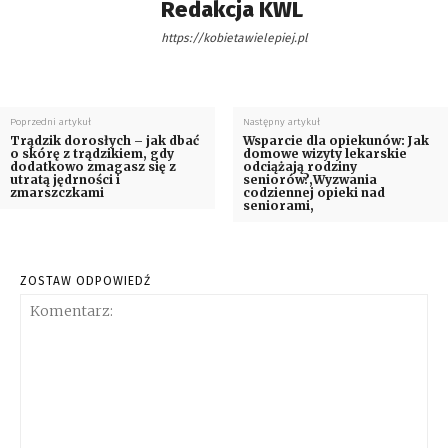
Redakcja KWL
https://kobietawielepiej.pl
Poprzedni artykuł
Następny artykuł
Trądzik dorosłych – jak dbać
Wsparcie dla opiekunów: Jak
o skórę z trądzikiem, gdy
domowe wizyty lekarskie
dodatkowo zmagasz się z
odciążają rodziny
utratą jędrności i
seniorów?,Wyzwania
zmarszczkami
codziennej opieki nad
seniorami,
ZOSTAW ODPOWIEDŹ