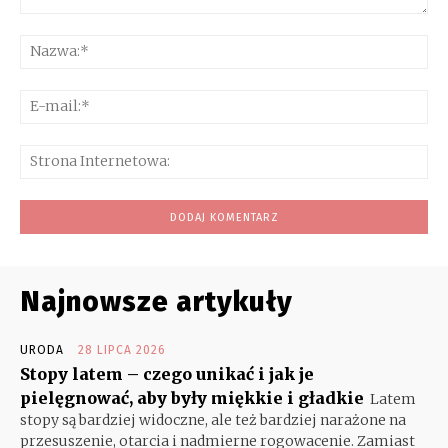
Komentarz:
Na
E-
mai
Str
Int
Najnowsze artykuły
URODA
28 LIPCA 2026
Stopy latem – czego unikać i jak je
pielęgnować, aby były miękkie i gładkie
Latem
stopy są bardziej widoczne, ale też bardziej narażone na
przesuszenie, otarcia i nadmierne rogowacenie. Zamiast