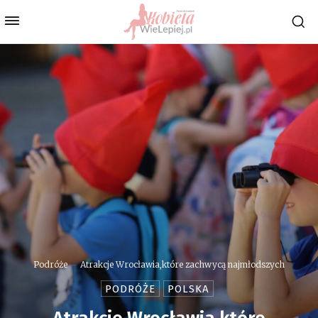
Podróże
Atrakcje Wrocławia,które zachwycą najmłodszych
PODRÓŻE
POLSKA