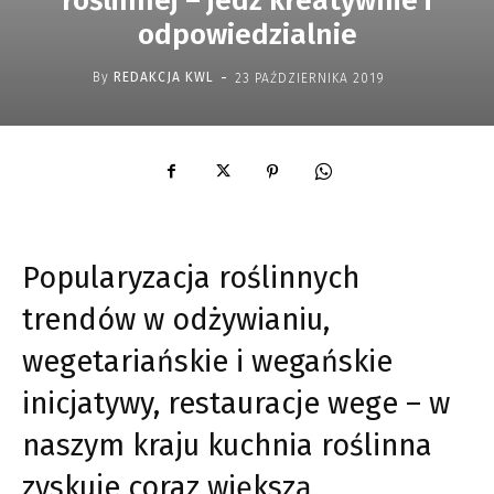
roślinnej – jedz kreatywnie i
odpowiedzialnie
-
By
REDAKCJA KWL
23 PAŹDZIERNIKA 2019
Popularyzacja roślinnych
trendów w odżywianiu,
wegetariańskie i wegańskie
inicjatywy, restauracje wege – w
naszym kraju kuchnia roślinna
zyskuje coraz większą