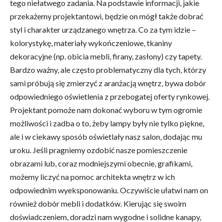
tego niełatwego zadania. Na podstawie informacji, jakie
przekażemy projektantowi, będzie on mógł także dobrać
styl i charakter urządzanego wnętrza. Co za tym idzie –
kolorystykę, materiały wykończeniowe, tkaniny
dekoracyjne (np. obicia mebli, firany, zasłony) czy tapety.
Bardzo ważny, ale często problematyczny dla tych, którzy
sami próbują się zmierzyć z aranżacją wnętrz, bywa dobór
odpowiedniego oświetlenia z przebogatej oferty rynkowej.
Projektant pomoże nam dokonać wyboru w tym ogromie
możliwości i zadba o to, żeby lampy były nie tylko piękne,
ale i w ciekawy sposób oświetlały nasz salon, dodając mu
uroku. Jeśli pragniemy ozdobić nasze pomieszczenie
obrazami lub, coraz modniejszymi obecnie, grafikami,
możemy liczyć na pomoc architekta wnętrz w ich
odpowiednim wyeksponowaniu. Oczywiście ułatwi nam on
również dobór mebli i dodatków. Kierując się swoim
doświadczeniem, doradzi nam wygodne i solidne kanapy,