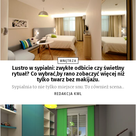
WNĘTRZA
Lustro w sypialni: zwykłe odbicie czy świetlny
rytuał? Co wybrać,by rano zobaczyć więcej niż
tylko twarz bez makijażu.
Sypialnia to nie tylko miejsce snu. To również scena...
REDAKCJA KWL