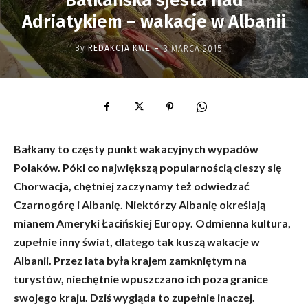
Bałkańska sjesta nad
Adriatykiem – wakacje w Albanii
-
By
REDAKCJA KWL
3 MARCA 2015
Bałkany to częsty punkt wakacyjnych wypadów
Polaków. Póki co największą popularnością cieszy się
Chorwacja, chętniej zaczynamy też odwiedzać
Czarnogórę i Albanię. Niektórzy Albanię określają
mianem Ameryki Łacińskiej Europy. Odmienna kultura,
zupełnie inny świat, dlatego tak kuszą wakacje w
Albanii. Przez lata była krajem zamkniętym na
turystów, niechętnie wpuszczano ich poza granice
swojego kraju. Dziś wygląda to zupełnie inaczej.