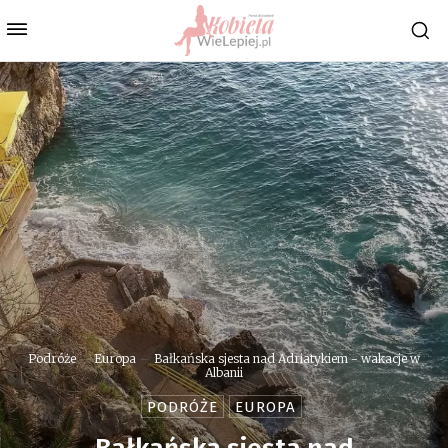
Podróże
Europa
Bałkańska sjesta nad Adriatykiem - wakacje w
Albanii
PODRÓŻE
EUROPA