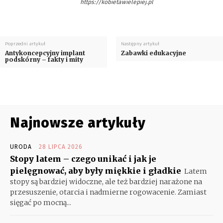
https://kobietawielepiej.pl
Poprzedni artykuł
Następny artykuł
Antykoncepcyjny implant
Zabawki edukacyjne
podskórny – fakty i mity
Najnowsze artykuły
URODA
28 LIPCA 2026
Stopy latem – czego unikać i jak je
pielęgnować, aby były miękkie i gładkie
Latem
stopy są bardziej widoczne, ale też bardziej narażone na
przesuszenie, otarcia i nadmierne rogowacenie. Zamiast
sięgać po mocną...