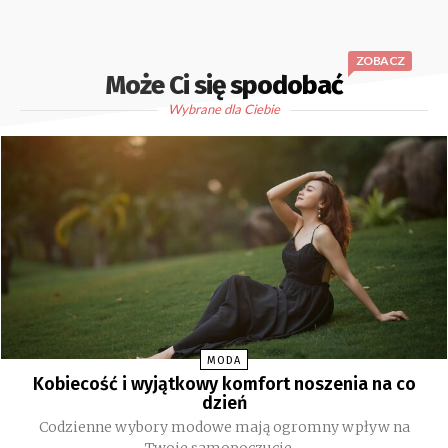
ZOBACZ
Może Ci się spodobać
Wybrane dla Ciebie
MODA
Kobiecość i wyjątkowy komfort noszenia na co
dzień
Codzienne wybory modowe mają ogromny wpływ na
Twoje samopoczucie,...