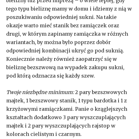
bielizny tuż przed imprezą – o wiele lepiej, gdy
tego typu bieliznę mamy w domu i idziemy z nią w
poszukiwaniu odpowiedniej sukni. Na takie
okazje warto mieć stanik bez ramiączek oraz
drugi, w którym zapinamy ramiączka w różnych
wariantach, by można było poprzez dobór
odpowiedniej kombinacji ukryć go pod suknią.
Koniecznie należy również zaopatrzyć się w
bieliznę bezszwową na wypadek zakupu sukni,
pod którą odznacza się każdy szew.
Twoje niezbędne minimum:
2 pary bezszwowych
majtek, 1 bezszwowy stanik, 1 typu bardotka i 1 z
krzyżowymi ramiączkami. Panie o krąglejszych
kształtach dodatkowo 3 pary wyszczuplających
majtek i 2 pary wyszczuplających rajstop w
kolorach cielistym i czarnym.