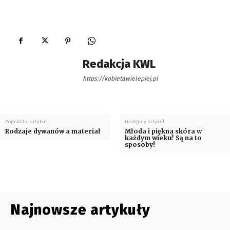
Redakcja KWL
https://kobietawielepiej.pl
Poprzedni artykuł
Następny artykuł
Rodzaje dywanów a materiał
Młoda i piękna skóra w
każdym wieku? Są na to
sposoby!
Najnowsze artykuły