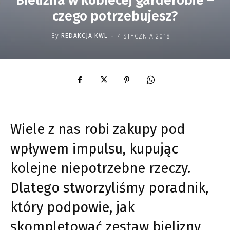
Bielizna w kobiecej garderobie –
czego potrzebujesz?
-
By
REDAKCJA KWL
4 STYCZNIA 2018
Wiele z nas robi zakupy pod
wpływem impulsu, kupując
kolejne niepotrzebne rzeczy.
Dlatego stworzyliśmy poradnik,
który podpowie, jak
skompletować zestaw bielizny