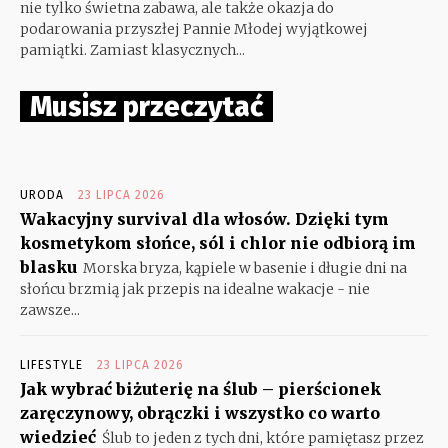
nie tylko świetna zabawa, ale także okazja do
podarowania przyszłej Pannie Młodej wyjątkowej
pamiątki. Zamiast klasycznych...
Musisz przeczytać
URODA
23 LIPCA 2026
Wakacyjny survival dla włosów. Dzięki tym
kosmetykom słońce, sól i chlor nie odbiorą im
blasku
Morska bryza, kąpiele w basenie i długie dni na
słońcu brzmią jak przepis na idealne wakacje - nie
zawsze...
LIFESTYLE
23 LIPCA 2026
Jak wybrać biżuterię na ślub – pierścionek
zaręczynowy, obrączki i wszystko co warto
wiedzieć
Ślub to jeden z tych dni, które pamiętasz przez