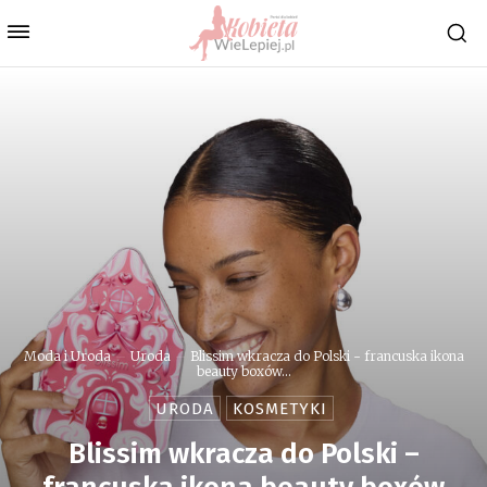
Moda i Uroda
Uroda
Blissim wkracza do Polski - francuska ikona
beauty boxów...
URODA
KOSMETYKI
Blissim wkracza do Polski –