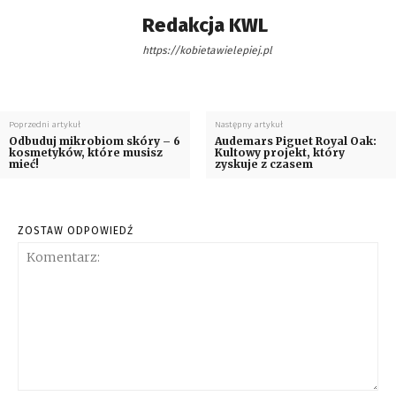
Redakcja KWL
https://kobietawielepiej.pl
Poprzedni artykuł
Następny artykuł
Odbuduj mikrobiom skóry – 6
Audemars Piguet Royal Oak:
kosmetyków, które musisz
Kultowy projekt, który
mieć!
zyskuje z czasem
ZOSTAW ODPOWIEDŹ