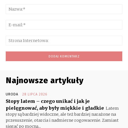
Komentarz:
Na
E-
mai
Str
Int
Najnowsze artykuły
URODA
28 LIPCA 2026
Stopy latem – czego unikać i jak je
pielęgnować, aby były miękkie i gładkie
Latem
stopy są bardziej widoczne, ale też bardziej narażone na
przesuszenie, otarcia i nadmierne rogowacenie. Zamiast
sięgać po mocną...