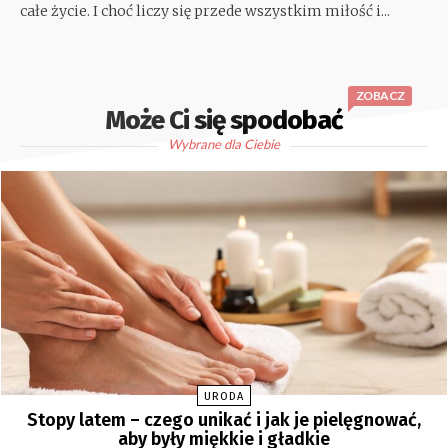
całe życie. I choć liczy się przede wszystkim miłość i...
ZOBACZ
Może Ci się spodobać
Wybrane dla Ciebie
URODA
Stopy latem – czego unikać i jak je pielęgnować,
aby były miękkie i gładkie