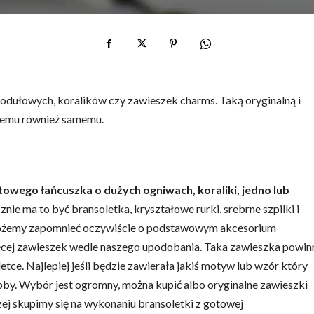
dułowych, koralików czy zawieszek charms. Taką oryginalną i
lemu również samemu.
towego łańcuszka o dużych ogniwach, koraliki, jedno lub
znie ma to być bransoletka, kryształowe rurki, srebrne szpilki i
ie możemy zapomnieć oczywiście o podstawowym akcesorium
więcej zawieszek wedle naszego upodobania. Taka zawieszka powin
tce. Najlepiej jeśli będzie zawierała jakiś motyw lub wzór który
bby. Wybór jest ogromny, można kupić albo oryginalne zawieszki
ej skupimy się na wykonaniu bransoletki z gotowej