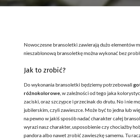
Nowoczesne bransoletki zawierają dużo elementów mo
nieszablonową bransoletkę można wykonać bez prob
Jak to zrobić?
Do wykonania bransoletki będziemy potrzebowali
go
różnokolorowe
, w zależności od tego jaka kolorystyc
zaciski, oraz szczypce i przecinak do drutu. No i n
jubilerskim, czyli zawieszce. Może być to jedna lub 
na pewno w jakiś sposób nadać charakter całej bransole
wyrazi nasz charakter, usposobienie czy chociażby ho
pandora albo nawet zrobić zawieszkę samemu. Tu racz