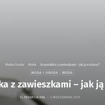
Moda i Uroda
Moda
Bransoletka z zawieszkami - jak ją wykonać?
MODA I URODA
MODA
ka z zawieszkami – jak j
-
By
REDAKCJA KWL
3 PAŹDZIERNIKA 2013