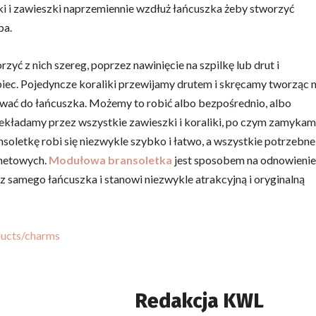
urki i zawieszki naprzemiennie wzdłuż łańcuszka żeby stworzyć
ba.
ć z nich szereg, poprzez nawinięcie na szpilkę lub drut i
c. Pojedyncze koraliki przewijamy drutem i skręcamy tworząc 
wać do łańcuszka. Możemy to robić albo bezpośrednio, albo
ekładamy przez wszystkie zawieszki i koraliki, po czym zamyka
oletkę robi się niezwykle szybko i łatwo, a wszystkie potrzebne
rnetowych.
Modułowa bransoletka
jest sposobem na odnowienie
ę z samego łańcuszka i stanowi niezwykle atrakcyjną i oryginalną
ducts/charms
Redakcja KWL