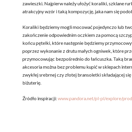
zawieszki. Najpierw należy ułożyć koraliki, szklane r
atrakcyjny wzór i taką kompozycję, jaka nam się podo
Koraliki będziemy mogli mocować pojedynczo lub tworzy
zakończenie odpowiednim oczkiem za pomocą szczypie
końcu pętelki, które następnie będziemy przymocowy
poprzez wykonanie z drutu małych ogniwek, które prz
przymocowując bezpośrednio do łańcuszka. Taką brans
akcesoria można bez problemu kupić w sklepach inte
zwykłej srebrnej czy złotej bransoletki składającej si
biżuterię.
Źródło inspiracji:
www.pandora.net/pl-pl/explore/pro