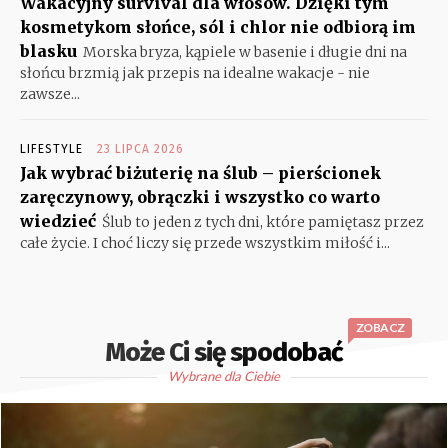
Wakacyjny survival dla włosów. Dzięki tym
kosmetykom słońce, sól i chlor nie odbiorą im
blasku
Morska bryza, kąpiele w basenie i długie dni na
słońcu brzmią jak przepis na idealne wakacje - nie
zawsze...
LIFESTYLE
23 LIPCA 2026
Jak wybrać biżuterię na ślub – pierścionek
zaręczynowy, obrączki i wszystko co warto
wiedzieć
Ślub to jeden z tych dni, które pamiętasz przez
całe życie. I choć liczy się przede wszystkim miłość i...
ZOBACZ
Może Ci się spodobać
Wybrane dla Ciebie