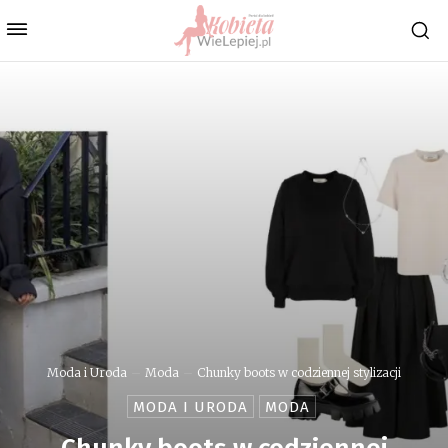
Moda i Uroda
Moda
Chunky boots w codziennej stylizacji
MODA I URODA
MODA