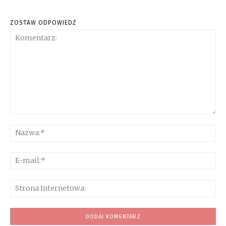
ZOSTAW ODPOWIEDŹ
Komentarz:
Na
E-
mai
Str
Int