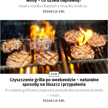
wody – co działa naprawdę?
Osad z mydła i kamień z twardej wody to...
REDAKCJA KWL
DOM
Czyszczenie grilla po weekendzie – naturalne
sposoby na tłuszcz i przypalenia
Po udanej grillowej imprezie przychodzi moment prawdy
– ruszt...
REDAKCJA KWL