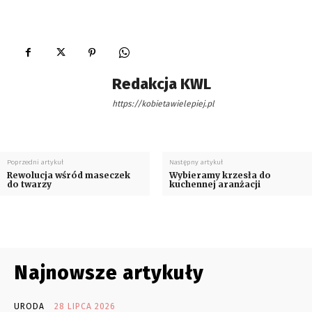
Redakcja KWL
https://kobietawielepiej.pl
Poprzedni artykuł
Następny artykuł
Rewolucja wśród maseczek
Wybieramy krzesła do
do twarzy
kuchennej aranżacji
Najnowsze artykuły
URODA
28 LIPCA 2026