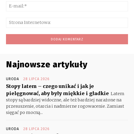
E-
mai
Str
Int
Najnowsze artykuły
URODA
28 LIPCA 2026
Stopy latem – czego unikać i jak je
pielęgnować, aby były miękkie i gładkie
Latem
stopy są bardziej widoczne, ale też bardziej narażone na
przesuszenie, otarcia i nadmierne rogowacenie. Zamiast
sięgać po mocną...
URODA
28 LIPCA 2026