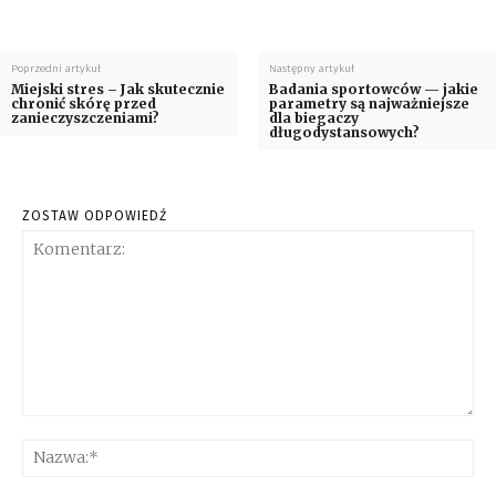
Poprzedni artykuł
Następny artykuł
Miejski stres – Jak skutecznie
Badania sportowców — jakie
chronić skórę przed
parametry są najważniejsze
zanieczyszczeniami?
dla biegaczy
długodystansowych?
ZOSTAW ODPOWIEDŹ
Komentarz:
Na