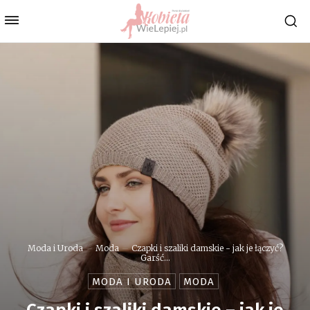
Moda i Uroda
Moda
Czapki i szaliki damskie - jak je łączyć?
Garść...
MODA I URODA
MODA