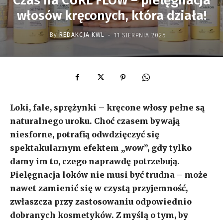
Czas na CURL FLOW – pielęgnacja
włosów kręconych, która działa!
-
By
REDAKCJA KWL
11 SIERPNIA 2025
Loki, fale, sprężynki – kręcone włosy pełne są
naturalnego uroku. Choć czasem bywają
niesforne, potrafią odwdzięczyć się
spektakularnym efektem „wow”, gdy tylko
damy im to, czego naprawdę potrzebują.
Pielęgnacja loków nie musi być trudna – może
nawet zamienić się w czystą przyjemność,
zwłaszcza przy zastosowaniu odpowiednio
dobranych kosmetyków. Z myślą o tym, by