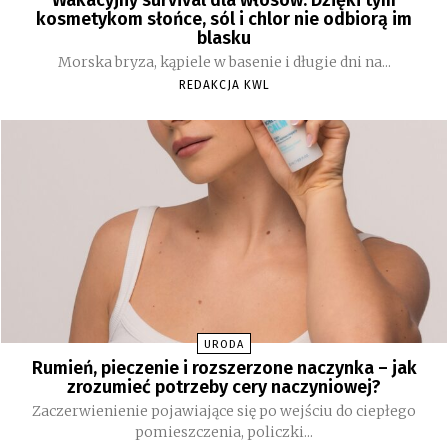
Wakacyjny survival dla włosów. Dzięki tym
kosmetykom słońce, sól i chlor nie odbiorą im
blasku
Morska bryza, kąpiele w basenie i długie dni na...
REDAKCJA KWL
URODA
Rumień, pieczenie i rozszerzone naczynka – jak
zrozumieć potrzeby cery naczyniowej?
Zaczerwienienie pojawiające się po wejściu do ciepłego
pomieszczenia, policzki...