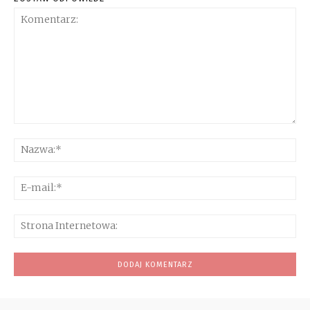
Komentarz:
Na
E-
mai
Str
Int