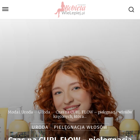
Moda i Uroda
Uroda
Czas na CURL FLOW – pielęgnacja włosów
kręconych, która...
URODA
PIELĘGNACJA WŁOSÓW