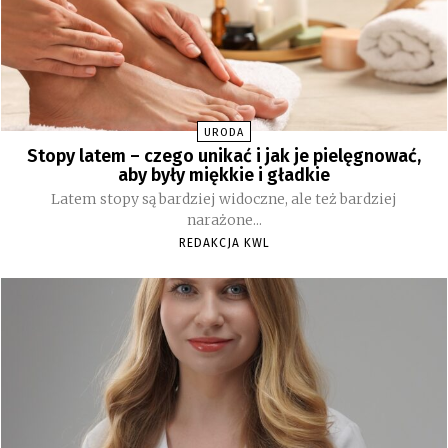
URODA
Stopy latem – czego unikać i jak je pielęgnować,
aby były miękkie i gładkie
Latem stopy są bardziej widoczne, ale też bardziej
narażone...
REDAKCJA KWL