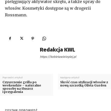
pielęgnujący aktywator skrętu, a także spray do
włosów. Kosmetyki dostępne są w drogerii
Rossmann.
Redakcja KWL
https://kobietawielepiej.pl
Poprzedni artykuł
Następny artykuł
Czyszczenie grilla po
Skróć czas stylizacji włosów z
weekendzie – naturalne
nową szczotką Olivia Garden
sposoby na tłuszcz
i przypalenia
ZOSTAW ODPOWIEDŹ