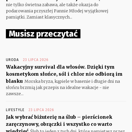
nie tylko świetna zabawa, ale także okazja do
podarowania przyszłej Pannie Młodej wyjątkowej
pamiątki. Zamiast klasycznych...
Musisz przeczytać
URODA
23 LIPCA 2026
Wakacyjny survival dla włosów. Dzięki tym
kosmetykom słońce, sól i chlor nie odbiorą im
blasku
Morska bryza, kąpiele w basenie i długie dni na
słońcu brzmią jak przepis na idealne wakacje - nie
zawsze...
LIFESTYLE
23 LIPCA 2026
Jak wybrać biżuterię na ślub – pierścionek
zaręczynowy, obrączki i wszystko co warto
wiedzieć
Ślub to jeden z tych dni, które pamiętasz przez