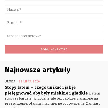
Komentarz:
Na
E-
mai
Str
Int
Najnowsze artykuły
URODA
28 LIPCA 2026
Stopy latem – czego unikać i jak je
pielęgnować, aby były miękkie i gładkie
Latem
stopy są bardziej widoczne, ale też bardziej narażone na
przesuszenie, otarcia i nadmierne rogowacenie. Zamiast