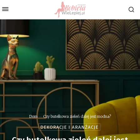
Dom
Czy butelkowa zieleń dalej jest modna?
DEKORACJE I ARANŻACJE