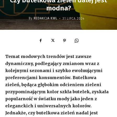
Czy butelkowa zieleń dalej jest
modna?
-
By
REDAKCJA KWL
31 LIPCA 2024
Temat modowych trendów jest zawsze
dynamiczny, podlegający zmianom wraz z
kolejnymi sezonami i szybko ewoluującymi
preferencjami konsumentów. Butelkowa
zieleń, będąca głębokim odcieniem zieleni
przypominającym kolor szkła butelek, zyskała
popularność w światku mody jako jeden z
eleganckich i uniwersalnych kolorów.
Jednakże, czy butelkowa zieleń nadal jest