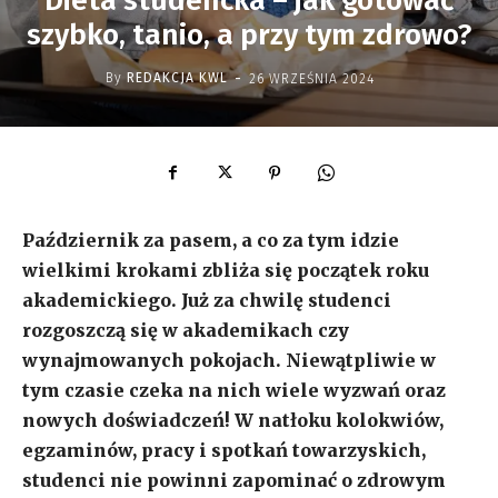
Dieta studencka – jak gotować
szybko, tanio, a przy tym zdrowo?
-
By
REDAKCJA KWL
26 WRZEŚNIA 2024
Październik za pasem, a co za tym idzie
wielkimi krokami zbliża się początek roku
akademickiego. Już za chwilę studenci
rozgoszczą się w akademikach czy
wynajmowanych pokojach. Niewątpliwie w
tym czasie czeka na nich wiele wyzwań oraz
nowych doświadczeń! W natłoku kolokwiów,
egzaminów, pracy i spotkań towarzyskich,
studenci nie powinni zapominać o zdrowym