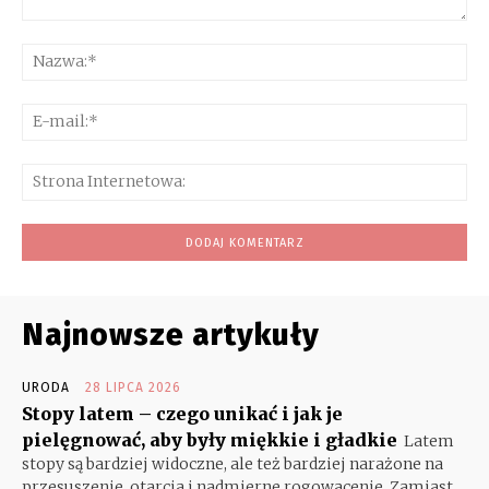
Komentarz:
Na
E-
mai
Str
Int
Najnowsze artykuły
URODA
28 LIPCA 2026
Stopy latem – czego unikać i jak je
pielęgnować, aby były miękkie i gładkie
Latem
stopy są bardziej widoczne, ale też bardziej narażone na
przesuszenie, otarcia i nadmierne rogowacenie. Zamiast