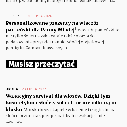
nastrój. W codziennym biegu trudno jednak znaleźć na...
LIFESTYLE
28 LIPCA 2026
Personalizowane prezenty na wieczór
panieński dla Panny Młodej!
Wieczór panieński to
nie tylko świetna zabawa, ale także okazja do
podarowania przyszłej Pannie Młodej wyjątkowej
pamiątki. Zamiast klasycznych...
Musisz przeczytać
URODA
23 LIPCA 2026
Wakacyjny survival dla włosów. Dzięki tym
kosmetykom słońce, sól i chlor nie odbiorą im
blasku
Morska bryza, kąpiele w basenie i długie dni na
słońcu brzmią jak przepis na idealne wakacje - nie
zawsze...