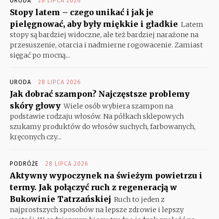
URODA
28 LIPCA 2026
Stopy latem – czego unikać i jak je
pielęgnować, aby były miękkie i gładkie
Latem
stopy są bardziej widoczne, ale też bardziej narażone na
przesuszenie, otarcia i nadmierne rogowacenie. Zamiast
sięgać po mocną...
URODA
28 LIPCA 2026
Jak dobrać szampon? Najczęstsze problemy
skóry głowy
Wiele osób wybiera szampon na
podstawie rodzaju włosów. Na półkach sklepowych
szukamy produktów do włosów suchych, farbowanych,
kręconych czy...
PODRÓŻE
28 LIPCA 2026
Aktywny wypoczynek na świeżym powietrzu i
termy. Jak połączyć ruch z regeneracją w
Bukowinie Tatrzańskiej
Ruch to jeden z
najprostszych sposobów na lepsze zdrowie i lepszy