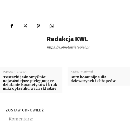
Redakcja KWL
https://kobietawielepiej.pl
Poprzedni artykuł
Następny artykuł
Testerki jednomyślnie:
Buty komunijne dla
najważniejsze pielęgnujące
dziewczynek i chłopców
działanie kosmetyków i brak
mikroplastiku w ich składzie
ZOSTAW ODPOWIEDŹ