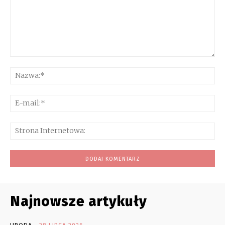
Komentarz:
Na
E-
mai
Str
Int
Najnowsze artykuły