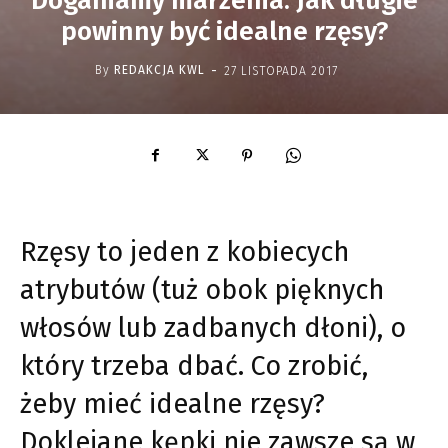
Doganiamy marzenia. Jak długie
powinny być idealne rzęsy?
-
By
REDAKCJA KWL
27 LISTOPADA 2017
Rzęsy to jeden z kobiecych
atrybutów (tuż obok pięknych
włosów lub zadbanych dłoni), o
który trzeba dbać. Co zrobić,
żeby mieć idealne rzęsy?
Doklejane kępki nie zawsze są w