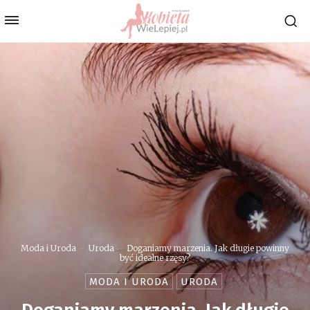
Moda i Uroda
Uroda
Doganiamy marzenia. Jak długie powinny
być idealne rzęsy?
MODA I URODA
URODA