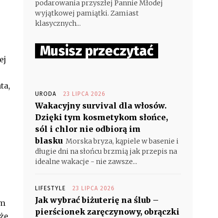
podarowania przyszłej Pannie Młodej
wyjątkowej pamiątki. Zamiast
klasycznych...
Musisz przeczytać
ej
ta,
URODA
23 LIPCA 2026
Wakacyjny survival dla włosów.
Dzięki tym kosmetykom słońce,
sól i chlor nie odbiorą im
blasku
Morska bryza, kąpiele w basenie i
długie dni na słońcu brzmią jak przepis na
idealne wakacje - nie zawsze...
LIFESTYLE
23 LIPCA 2026
Jak wybrać biżuterię na ślub –
em
pierścionek zaręczynowy, obrączki
kże