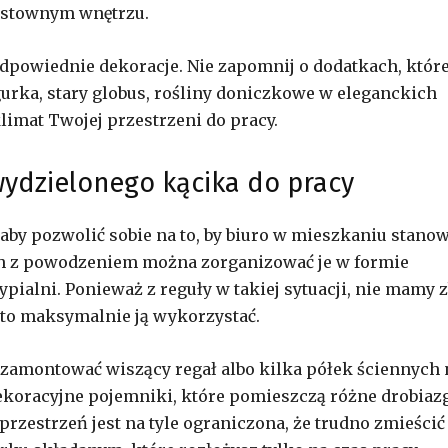
ustownym wnętrzu.
powiednie dekoracje. Nie zapomnij o dodatkach, któr
gurka, stary globus, rośliny doniczkowe w eleganckich
imat Twojej przestrzeni do pracy.
wydzielonego kącika do pracy
by pozwolić sobie na to, by biuro w mieszkaniu stanow
h z powodzeniem można zorganizować je w formie
pialni. Ponieważ z reguły w takiej sytuacji, nie mamy z
to maksymalnie ją wykorzystać.
zamontować wiszący regał albo kilka półek ściennych 
ekoracyjne pojemniki, które pomieszczą różne drobiazg
przestrzeń jest na tyle ograniczona, że trudno zmieścić