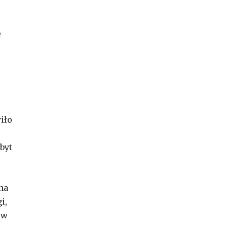
e
iło
byt
na
i,
 w