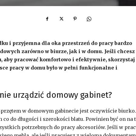
u i przyjemna dla oka przestrzeń do pracy bardzo
ych zarówno w biurze, jak i w domu. Jeśli chcesz
u, aby pracować komfortowo i efektywnie, skorzystaj
jsce pracy w domu było w pełni funkcjonalne i
lnie urządzić domowy gabinet?
przętem w domowym gabinecie jest oczywiście biurko.
co do długości i szerokości blatu. Powinien być on na t
zystkich potrzebnych do pracy akcesoriów. Jeśli w prac
użego mebla, ale jeśli pracujesz z wieloma dokumentam