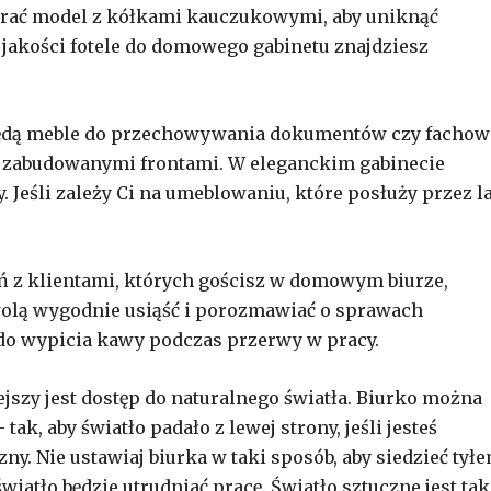
ybrać model z kółkami kauczukowymi, aby uniknąć
jakości fotele do domowego gabinetu znajdziesz
ędą meble do przechowywania dokumentów czy fachow
o z zabudowanymi frontami. W eleganckim gabinecie
 Jeśli zależy Ci na umeblowaniu, które posłuży przez la
ń z klientami, których gościsz w domowym biurze,
zwolą wygodnie usiąść i porozmawiać o sprawach
do wypicia kawy podczas przerwy w pracy.
ejszy jest dostęp do naturalnego światła. Biurko można
ak, aby światło padało z lewej strony, jeśli jesteś
zny. Nie ustawiaj biurka w taki sposób, aby siedzieć tył
wiatło będzie utrudniać pracę. Światło sztuczne jest ta