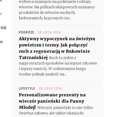
wybiera szampon na podstawie rodzaju
włosów. Na półkach sklepowych szukamy
produktów do włosów suchych,
we
farbowanych, kręconych czy...
cm)
PODRÓŻE
28 LIPCA 2026
Aktywny wypoczynek na świeżym
ku
powietrzu i termy. Jak połączyć
ruch z regeneracją w Bukowinie
Tatrzańskiej
Ruch to jeden z
najprostszych sposobów na lepsze zdrowie
i lepszy nastrój. W codziennym biegu
trudno jednak znaleźć na...
z
LIFESTYLE
28 LIPCA 2026
Personalizowane prezenty na
wieczór panieński dla Panny
Młodej!
Wieczór panieński to nie tylko
świetna zabawa, ale także okazja do