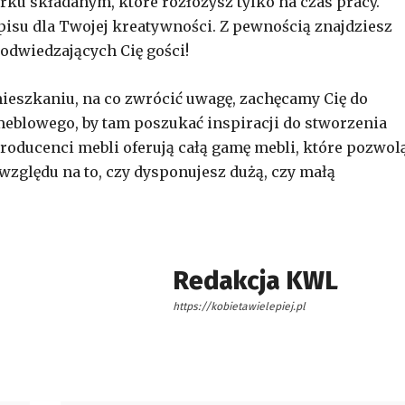
rku składanym, które rozłożysz tylko na czas pracy.
isu dla Twojej kreatywności. Z pewnością znajdziesz
odwiedzających Cię gości!
mieszkaniu, na co zwrócić uwagę, zachęcamy Cię do
eblowego, by tam poszukać inspiracji do stworzenia
Producenci mebli oferują całą gamę mebli, które pozwol
zględu na to, czy dysponujesz dużą, czy małą
Redakcja KWL
https://kobietawielepiej.pl