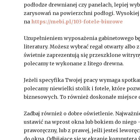
podłodze drewnianej czy panelach, lepiej w
zarysowań na powierzchni podłogi. Wysokiej 
na
https://mebi.pl/103-fotele-biurowe
Uzupełnieniem wyposażenia gabinetowego b
literatury. Możesz wybrać regał otwarty alb
świetnie zaprezentują się przeszklone witryny.
polecamy te wykonane z litego drewna.
Jeżeli specyfika Twojej pracy wymaga spotka
polecamy niewielki stolik i fotele, które po
biznesowych. To również doskonałe miejsce 
Zadbaj również o dobre oświetlenie. Najważni
ustawić na wprost okna lub bokiem do niego – t
praworęczny, lub z prawej, jeśli jesteś leworęc
do okna. Odbijające się w ekranie komputera ś