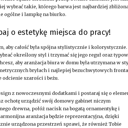
ej wybrać takie, którego barwa jest najbardziej zbliżon
ie ogólne i lampkę na biurko.
aj o estetykę miejsca do pracy!
 aby całość była spójna stylistycznie i kolorystycznie.
rać określony styl i trzymać się jego reguł oraz typow
chcesz, aby aranżacja biura w domu była utrzymana w st
etrycznych bryłach i najlepiej bezuchwytowych front
 odcienie szarości i beżu.
y design z nowoczesnymi dodatkami i postaraj się o eleme
z ochotę urządzić swój domowy gabinet niczym
nego drewna, połóż nacisk na bogatą ornamentykę i
armonijna aranżacja będzie reprezentacyjna, dzięki
cznie urządzona przestrzeń sprawi, że również Tobie