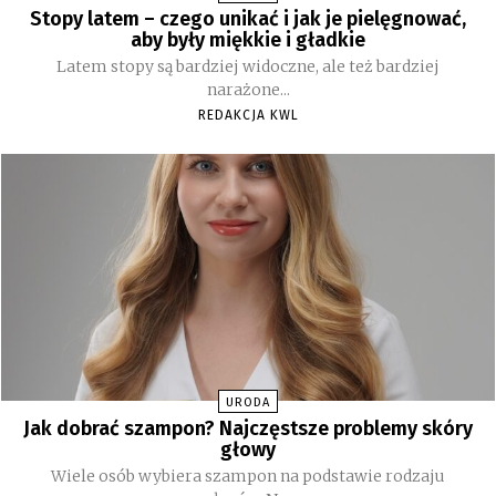
Stopy latem – czego unikać i jak je pielęgnować,
aby były miękkie i gładkie
Latem stopy są bardziej widoczne, ale też bardziej
narażone...
REDAKCJA KWL
URODA
Jak dobrać szampon? Najczęstsze problemy skóry
głowy
Wiele osób wybiera szampon na podstawie rodzaju