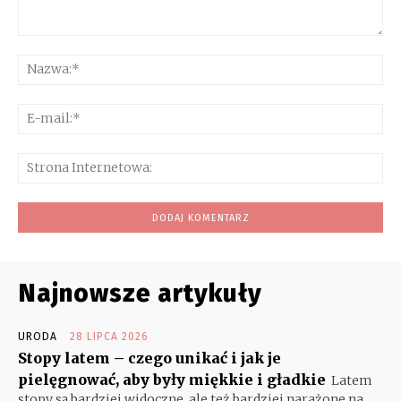
Komentarz:
Na
E-
mai
Str
Int
Najnowsze artykuły
URODA
28 LIPCA 2026
Stopy latem – czego unikać i jak je
pielęgnować, aby były miękkie i gładkie
Latem
stopy są bardziej widoczne, ale też bardziej narażone na