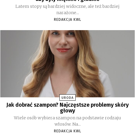
Latem stopy są bardziej widoczne, ale też bardziej
narażone...
REDAKCJA KWL
URODA
Jak dobrać szampon? Najczęstsze problemy skóry
głowy
Wiele osób wybiera szampon na podstawie rodzaju
włosów. Na...
REDAKCJA KWL