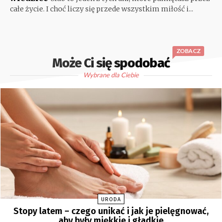
całe życie. I choć liczy się przede wszystkim miłość i...
ZOBACZ
Może Ci się spodobać
Wybrane dla Ciebie
URODA
Stopy latem – czego unikać i jak je pielęgnować,
aby były miękkie i gładkie