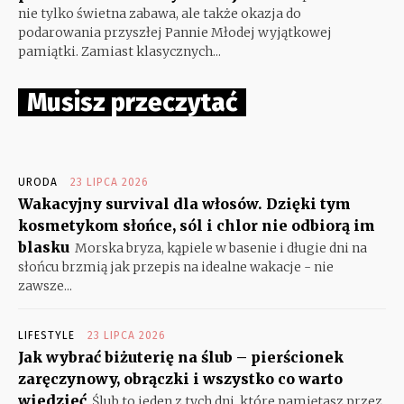
nie tylko świetna zabawa, ale także okazja do
podarowania przyszłej Pannie Młodej wyjątkowej
pamiątki. Zamiast klasycznych...
Musisz przeczytać
URODA
23 LIPCA 2026
Wakacyjny survival dla włosów. Dzięki tym
kosmetykom słońce, sól i chlor nie odbiorą im
blasku
Morska bryza, kąpiele w basenie i długie dni na
słońcu brzmią jak przepis na idealne wakacje - nie
zawsze...
LIFESTYLE
23 LIPCA 2026
Jak wybrać biżuterię na ślub – pierścionek
zaręczynowy, obrączki i wszystko co warto
wiedzieć
Ślub to jeden z tych dni, które pamiętasz przez