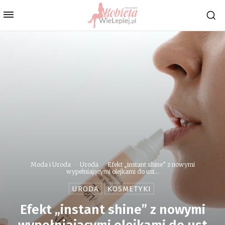
Moda i Uroda
Uroda
Efekt „instant shine” z nowymi
wypełniającymi olejkami do ust...
URODA
KOSMETYKI
Efekt „instant shine” z nowymi