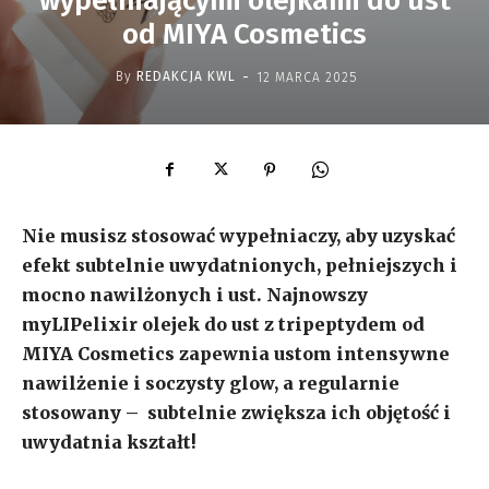
wypełniającymi olejkami do ust
od MIYA Cosmetics
-
By
REDAKCJA KWL
12 MARCA 2025
Nie musisz stosować wypełniaczy, aby uzyskać
efekt subtelnie uwydatnionych, pełniejszych i
mocno nawilżonych i ust. Najnowszy
myLIPelixir olejek do ust z tripeptydem od
MIYA Cosmetics zapewnia ustom intensywne
nawilżenie i soczysty glow, a regularnie
stosowany – subtelnie zwiększa ich objętość i
uwydatnia kształt!