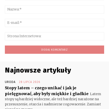
Komentarz:
Na
E-
mai
Str
Int
Najnowsze artykuły
URODA
28 LIPCA 2026
Stopy latem – czego unikać i jak je
pielęgnować, aby były miękkie i gładkie
Latem
stopy są bardziej widoczne, ale też bardziej narażone na
przesuszenie, otarcia i nadmierne rogowacenie. Zamiast