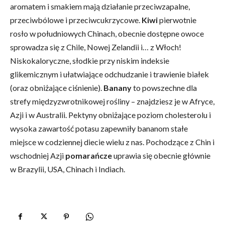
aromatem i smakiem mają działanie przeciwzapalne,
przeciwbólowe i przeciwcukrzycowe.
Kiwi
pierwotnie
rosło w południowych Chinach, obecnie dostępne owoce
sprowadza się z Chile, Nowej Zelandii i… z Włoch!
Niskokaloryczne, słodkie przy niskim indeksie
glikemicznym i ułatwiające odchudzanie i trawienie białek
(oraz obniżające ciśnienie).
Banany
to powszechne dla
strefy międzyzwrotnikowej rośliny – znajdziesz je w Afryce,
Azji i w Australii. Pektyny obniżające poziom cholesterolu i
wysoka zawartość potasu zapewniły bananom stałe
miejsce w codziennej diecie wielu z nas. Pochodzące z Chin i
wschodniej Azji
pomarańcze
uprawia się obecnie głównie
w Brazylii, USA, Chinach i Indiach.