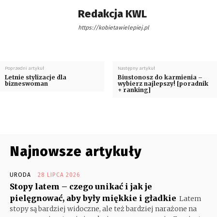
Redakcja KWL
https://kobietawielepiej.pl
Poprzedni artykuł
Następny artykuł
Letnie stylizacje dla
Biustonosz do karmienia –
bizneswoman
wybierz najlepszy! [poradnik
+ ranking]
Najnowsze artykuły
URODA
28 LIPCA 2026
Stopy latem – czego unikać i jak je
pielęgnować, aby były miękkie i gładkie
Latem
stopy są bardziej widoczne, ale też bardziej narażone na