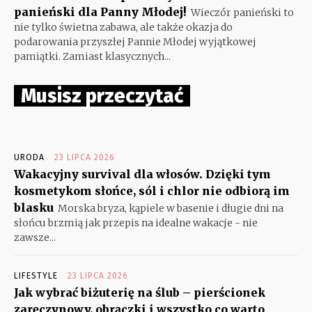
panieński dla Panny Młodej!
Wieczór panieński to
nie tylko świetna zabawa, ale także okazja do
podarowania przyszłej Pannie Młodej wyjątkowej
pamiątki. Zamiast klasycznych...
Musisz przeczytać
URODA
23 LIPCA 2026
Wakacyjny survival dla włosów. Dzięki tym
kosmetykom słońce, sól i chlor nie odbiorą im
blasku
Morska bryza, kąpiele w basenie i długie dni na
słońcu brzmią jak przepis na idealne wakacje - nie
zawsze...
LIFESTYLE
23 LIPCA 2026
Jak wybrać biżuterię na ślub – pierścionek
zaręczynowy, obrączki i wszystko co warto