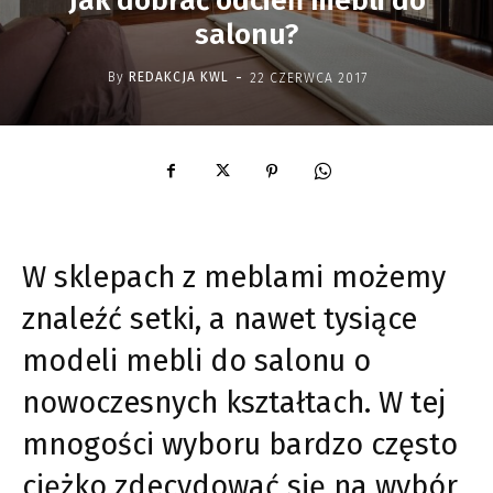
Jak dobrać odcień mebli do
salonu?
-
By
REDAKCJA KWL
22 CZERWCA 2017
W sklepach z meblami możemy
znaleźć setki, a nawet tysiące
modeli mebli do salonu o
nowoczesnych kształtach. W tej
mnogości wyboru bardzo często
ciężko zdecydować się na wybór