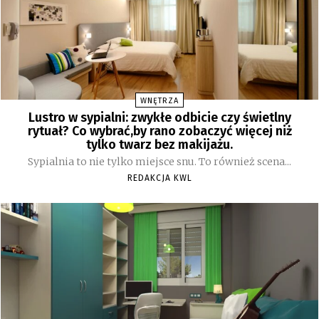
WNĘTRZA
Lustro w sypialni: zwykłe odbicie czy świetlny
rytuał? Co wybrać,by rano zobaczyć więcej niż
tylko twarz bez makijażu.
Sypialnia to nie tylko miejsce snu. To również scena...
REDAKCJA KWL