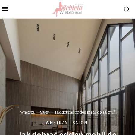
Wnętrza
Salon
Jak dobrać odcień mebli do salonu?
WNĘTRZA
SALON