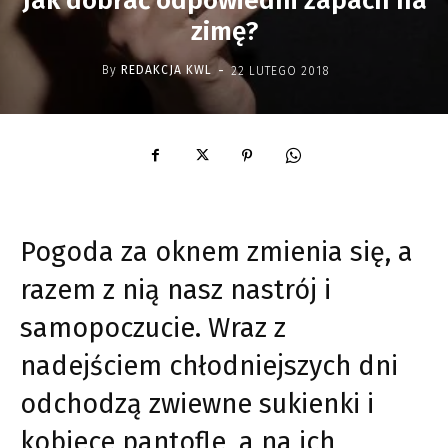
Jak dobrać odpowiedni zapach na
zimę?
-
By
REDAKCJA KWL
22 LUTEGO 2018
Pogoda za oknem zmienia się, a
razem z nią nasz nastrój i
samopoczucie. Wraz z
nadejściem chłodniejszych dni
odchodzą zwiewne sukienki i
kobiece pantofle, a na ich