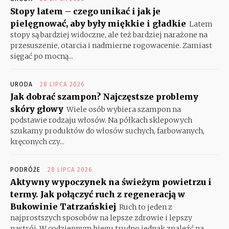
Stopy latem – czego unikać i jak je
pielęgnować, aby były miękkie i gładkie
Latem
stopy są bardziej widoczne, ale też bardziej narażone na
przesuszenie, otarcia i nadmierne rogowacenie. Zamiast
sięgać po mocną...
URODA
28 LIPCA 2026
Jak dobrać szampon? Najczęstsze problemy
skóry głowy
Wiele osób wybiera szampon na
podstawie rodzaju włosów. Na półkach sklepowych
szukamy produktów do włosów suchych, farbowanych,
kręconych czy...
PODRÓŻE
28 LIPCA 2026
Aktywny wypoczynek na świeżym powietrzu i
termy. Jak połączyć ruch z regeneracją w
Bukowinie Tatrzańskiej
Ruch to jeden z
najprostszych sposobów na lepsze zdrowie i lepszy
nastrój. W codziennym biegu trudno jednak znaleźć na...