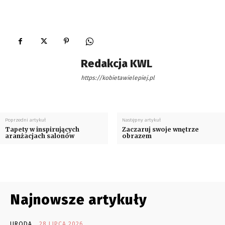
Redakcja KWL
https://kobietawielepiej.pl
Poprzedni artykuł
Następny artykuł
Tapety w inspirujących
Zaczaruj swoje wnętrze
aranżacjach salonów
obrazem
Najnowsze artykuły
URODA
28 LIPCA 2026