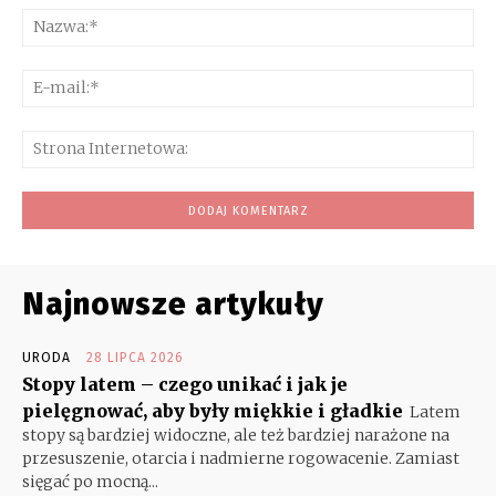
Na
E-
mai
Str
Int
Najnowsze artykuły
URODA
28 LIPCA 2026
Stopy latem – czego unikać i jak je
pielęgnować, aby były miękkie i gładkie
Latem
stopy są bardziej widoczne, ale też bardziej narażone na
przesuszenie, otarcia i nadmierne rogowacenie. Zamiast
sięgać po mocną...