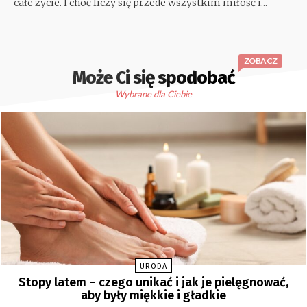
całe życie. I choć liczy się przede wszystkim miłość i...
ZOBACZ
Może Ci się spodobać
Wybrane dla Ciebie
URODA
Stopy latem – czego unikać i jak je pielęgnować,
aby były miękkie i gładkie