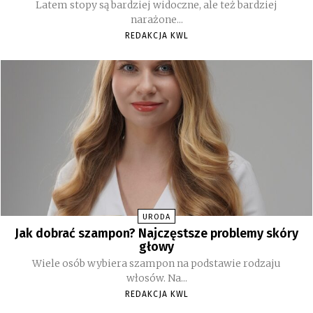
Latem stopy są bardziej widoczne, ale też bardziej
narażone...
REDAKCJA KWL
URODA
Jak dobrać szampon? Najczęstsze problemy skóry
głowy
Wiele osób wybiera szampon na podstawie rodzaju
włosów. Na...
REDAKCJA KWL