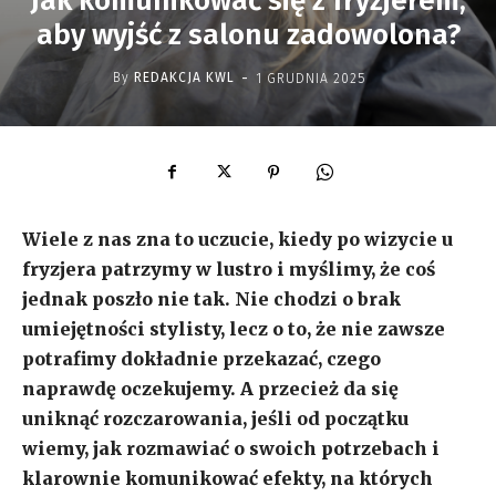
Jak komunikować się z fryzjerem,
aby wyjść z salonu zadowolona?
-
By
REDAKCJA KWL
1 GRUDNIA 2025
Wiele z nas zna to uczucie, kiedy po wizycie u
fryzjera patrzymy w lustro i myślimy, że coś
jednak poszło nie tak. Nie chodzi o brak
umiejętności stylisty, lecz o to, że nie zawsze
potrafimy dokładnie przekazać, czego
naprawdę oczekujemy. A przecież da się
uniknąć rozczarowania, jeśli od początku
wiemy, jak rozmawiać o swoich potrzebach i
klarownie komunikować efekty, na których