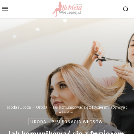
Moda i Uroda
Uroda
Jak komunikować się z fryzjerem, aby wyjść
z salonu...
URODA
PIELĘGNACJA WŁOSÓW