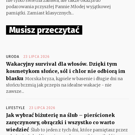
nie tylko świetna zabawa, ale także okazja do
podarowania przyszłej Pannie Młodej wyjątkowej
pamiątki. Zamiast klasycznych...
Musisz przeczytać
URODA
23 LIPCA 2026
Wakacyjny survival dla włosów. Dzięki tym
kosmetykom słońce, sól i chlor nie odbiorą im
blasku
Morska bryza, kąpiele w basenie i długie dni na
słońcu brzmią jak przepis na idealne wakacje - nie
zawsze...
LIFESTYLE
23 LIPCA 2026
Jak wybrać biżuterię na ślub – pierścionek
zaręczynowy, obrączki i wszystko co warto
wiedzieć
Ślub to jeden z tych dni, które pamiętasz przez