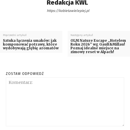
Redakcja KWL
https://kobietawielepiej.pl
Poprzedni artykuł
Następny artykuł
Sztuka łączenia smaków: jak
OLM Nature Escape „Hotelem
komponować potrawy, które
Roku 2026” wg Gault&Millau!
wydobywają głębię aromatów
Poznaj idealne miejsce na
zimowy reset w Alpach!
ZOSTAW ODPOWIEDŹ
Komentarz: