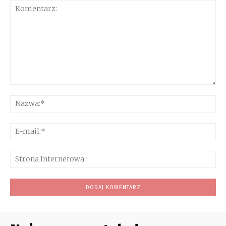
Komentarz:
Na
E-
mai
Str
Int