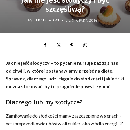
Jak nie jeść słodyczy i być
szczęśliwą?
-
By
REDAKCJA KWL
5 LISTOPADA 2014
Jak nie jeść słodyczy – to pytanie nurtuje każdą z nas
od chwili, w której postanawiamy przejść na dietę.
Sprawdź, dlaczego ludzi ciągnie do słodkości i jakie triki
można stosować, by to pragnienie powstrzymać.
Dlaczego lubimy słodycze?
Zamiłowanie do słodkości mamy zaszczepione w genach –
nasi praprzodkowie ubóstwiali cukier jako źródło energii. Z