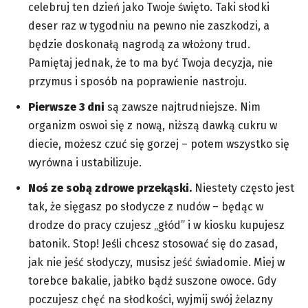
celebruj ten dzień jako Twoje święto. Taki słodki
deser raz w tygodniu na pewno nie zaszkodzi, a
będzie doskonałą nagrodą za włożony trud.
Pamiętaj jednak, że to ma być Twoja decyzja, nie
przymus i sposób na poprawienie nastroju.
Pierwsze 3 dni
są zawsze najtrudniejsze. Nim
organizm oswoi się z nową, niższą dawką cukru w
diecie, możesz czuć się gorzej – potem wszystko się
wyrówna i ustabilizuje.
Noś ze sobą zdrowe przekąski.
Niestety często jest
tak, że sięgasz po słodycze z nudów – będąc w
drodze do pracy czujesz „głód” i w kiosku kupujesz
batonik. Stop! Jeśli chcesz stosować się do zasad,
jak nie jeść słodyczy, musisz jeść świadomie. Miej w
torebce bakalie, jabłko bądź suszone owoce. Gdy
poczujesz chęć na słodkości, wyjmij swój żelazny