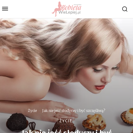
Życie
Jak nie jeść słodyczy i być szczęśliwą?
ŻYCIE