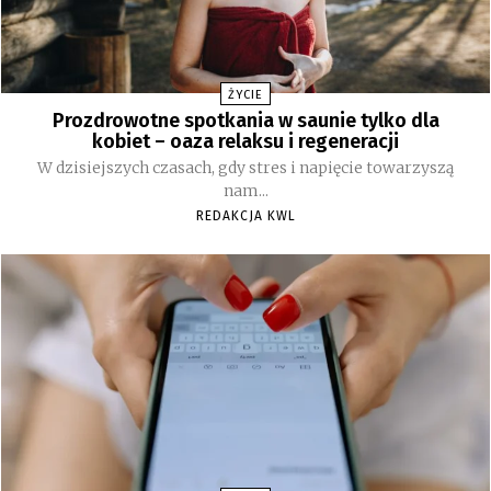
ŻYCIE
Prozdrowotne spotkania w saunie tylko dla
kobiet – oaza relaksu i regeneracji
W dzisiejszych czasach, gdy stres i napięcie towarzyszą
nam...
REDAKCJA KWL