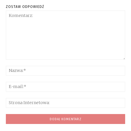
ZOSTAW ODPOWIEDŹ
Komentarz:
Na
E-
mai
Str
Int