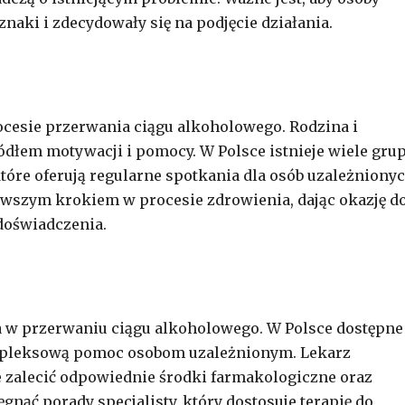
naki i zdecydowały się na podjęcie działania.
ocesie przerwania ciągu alkoholowego. Rodzina i
ódłem motywacji i pomocy. W Polsce istnieje wiele gru
tóre oferują regularne spotkania dla osób uzależnionyc
rwszym krokiem w procesie zdrowienia, dając okazję d
doświadczenia.
 w przerwaniu ciągu alkoholowego. W Polsce dostępne
kompleksową pomoc osobom uzależnionym. Lekarz
e zalecić odpowiednie środki farmakologiczne oraz
nąć porady specjalisty, który dostosuje terapię do