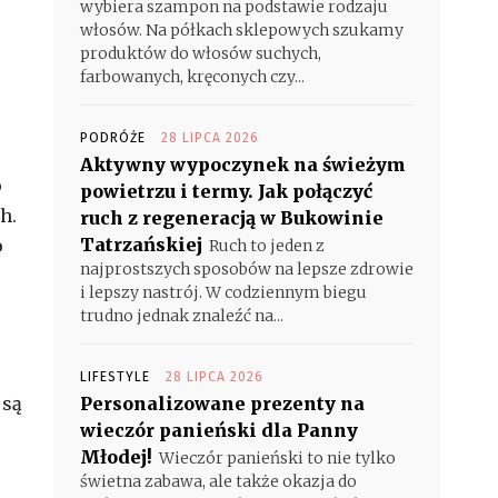
wybiera szampon na podstawie rodzaju
włosów. Na półkach sklepowych szukamy
produktów do włosów suchych,
farbowanych, kręconych czy...
PODRÓŻE
28 LIPCA 2026
Aktywny wypoczynek na świeżym
p
powietrzu i termy. Jak połączyć
h.
ruch z regeneracją w Bukowinie
Tatrzańskiej
o
Ruch to jeden z
najprostszych sposobów na lepsze zdrowie
i lepszy nastrój. W codziennym biegu
trudno jednak znaleźć na...
LIFESTYLE
28 LIPCA 2026
 są
Personalizowane prezenty na
wieczór panieński dla Panny
Młodej!
Wieczór panieński to nie tylko
świetna zabawa, ale także okazja do