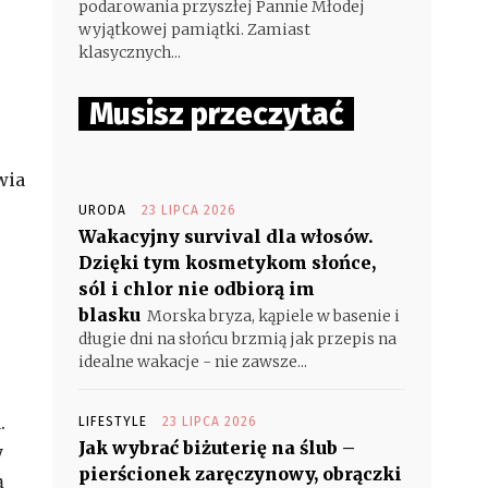
podarowania przyszłej Pannie Młodej
wyjątkowej pamiątki. Zamiast
klasycznych...
Musisz przeczytać
wia
URODA
23 LIPCA 2026
Wakacyjny survival dla włosów.
Dzięki tym kosmetykom słońce,
sól i chlor nie odbiorą im
blasku
Morska bryza, kąpiele w basenie i
długie dni na słońcu brzmią jak przepis na
idealne wakacje - nie zawsze...
.
LIFESTYLE
23 LIPCA 2026
Jak wybrać biżuterię na ślub –
y
pierścionek zaręczynowy, obrączki
ą