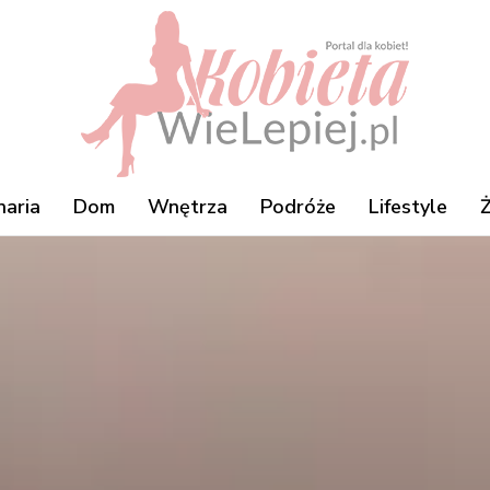
naria
Dom
Wnętrza
Podróże
Lifestyle
Ż