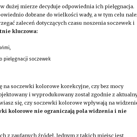
 w dużej mierze decyduje odpowiednia ich pielęgnacja.
wiednio dobrane do wielkości wady, a w tym celu nale
strzegać zaleceń dotyczących czasu noszenia soczewek i
utnie kluczowa:
ońmi,
 pielęgnacji soczewek
ię na soczewki kolorowe korekcyjne, czy bez mocy
projektowany i wyprodukowany został zgodnie z aktual
awiasz się, czy soczewki kolorowe wpływają na widzeni
ki kolorowe nie ograniczają pola widzenia i nie
 z zaufanych źródeł. Jednym z takich miejsc jest