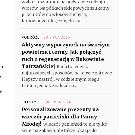
wybiera szampon na podstawie rodzaju
włosów. Na półkach sklepowych szukamy
produktów do włosów suchych,
farbowanych, kręconych czy...
PODRÓŻE
28 LIPCA 2026
Aktywny wypoczynek na świeżym
powietrzu i termy. Jak połączyć
ruch z regeneracją w Bukowinie
Tatrzańskiej
wa
Ruch to jeden z
najprostszych sposobów na lepsze zdrowie
,
i lepszy nastrój. W codziennym biegu
trudno jednak znaleźć na...
e
LIFESTYLE
28 LIPCA 2026
Personalizowane prezenty na
wieczór panieński dla Panny
Młodej!
Wieczór panieński to nie tylko
świetna zabawa, ale także okazja do