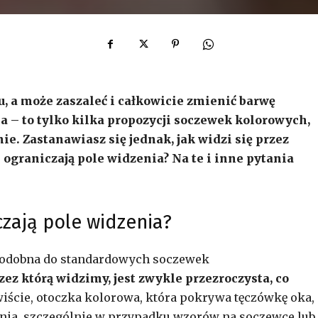
u, a może zaszaleć i całkowicie zmienić barwę
a – to tylko kilka propozycji soczewek kolorowych,
e. Zastanawiasz się jednak, jak widzi się przez
ograniczają pole widzenia? Na te i inne pytania
zają pole widzenia?
 podobna do standardowych soczewek
zez którą widzimy, jest zwykle przezroczysta, co
wiście, otoczka kolorowa, która pokrywa tęczówkę oka,
enia, szczególnie w przypadku wzorów na soczewce lub