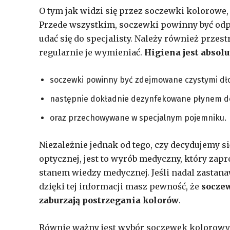
O tym jak widzi się przez soczewki kolorowe,
Przede wszystkim, soczewki powinny być odpo
udać się do specjalisty. Należy również prze
regularnie je wymieniać.
Higiena jest absol
soczewki powinny być zdejmowane czystymi dł
następnie dokładnie dezynfekowane płynem do
oraz przechowywane w specjalnym pojemniku.
Niezależnie jednak od tego, czy decydujemy s
optycznej, jest to wyrób medyczny, który za
stanem wiedzy medycznej. Jeśli nadal zastan
dzięki tej informacji masz pewność, że
soczew
zaburzają postrzegania kolorów
.
Równie ważny jest wybór soczewek kolorowych