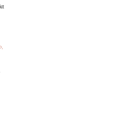
kt
o,
a