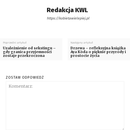
Redakcja KWL
https://kobietawielepiej.pl
Poprzedni artykuł
Następny artykuł
Uzależnienie od sekstingu –
Drzewa – refleksyjna książka
gdy granica przyjemności
Aya Kōda o pięknie przyrody i
zostaje przekroczona
prostocie życia
ZOSTAW ODPOWIEDŹ