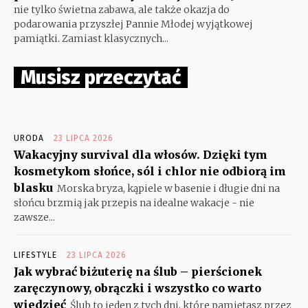
nie tylko świetna zabawa, ale także okazja do
podarowania przyszłej Pannie Młodej wyjątkowej
pamiątki. Zamiast klasycznych...
Musisz przeczytać
URODA
23 LIPCA 2026
Wakacyjny survival dla włosów. Dzięki tym
kosmetykom słońce, sól i chlor nie odbiorą im
blasku
Morska bryza, kąpiele w basenie i długie dni na
słońcu brzmią jak przepis na idealne wakacje - nie
zawsze...
LIFESTYLE
23 LIPCA 2026
Jak wybrać biżuterię na ślub – pierścionek
zaręczynowy, obrączki i wszystko co warto
wiedzieć
Ślub to jeden z tych dni, które pamiętasz przez