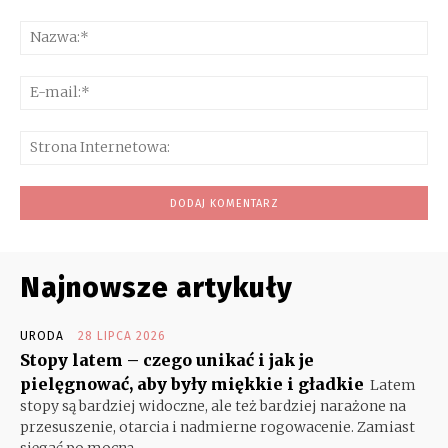
Komentarz:
Na
E-
mai
Str
Int
Najnowsze artykuły
URODA
28 LIPCA 2026
Stopy latem – czego unikać i jak je
pielęgnować, aby były miękkie i gładkie
Latem
stopy są bardziej widoczne, ale też bardziej narażone na
przesuszenie, otarcia i nadmierne rogowacenie. Zamiast
sięgać po mocną...