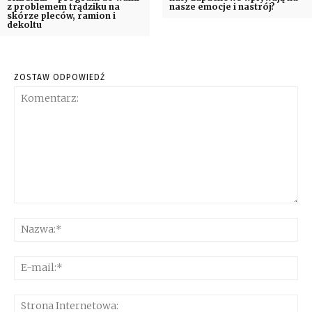
z problemem trądziku na
nasze emocje i nastrój?
skórze pleców, ramion i
dekoltu
ZOSTAW ODPOWIEDŹ
Komentarz:
Na
E-
mai
Str