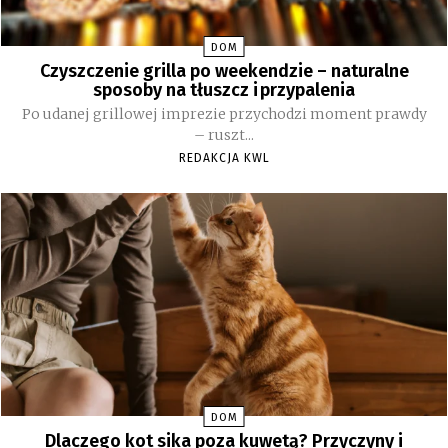
DOM
Czyszczenie grilla po weekendzie – naturalne
sposoby na tłuszcz i przypalenia
Po udanej grillowej imprezie przychodzi moment prawdy
– ruszt...
REDAKCJA KWL
DOM
Dlaczego kot sika poza kuwetą? Przyczyny i