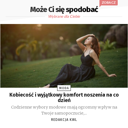
ZOBACZ
Może Ci się spodobać
Wybrane dla Ciebie
MODA
Kobiecość i wyjątkowy komfort noszenia na co
dzień
Codzienne wybory modowe mają ogromny wpływ na
Twoje samopoczucie,...
REDAKCJA KWL