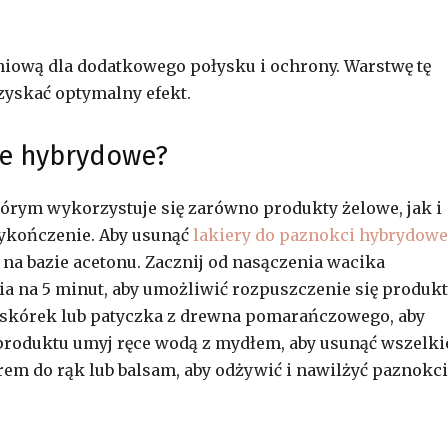
iową dla dodatkowego połysku i ochrony. Warstwę tę
zyskać optymalny efekt.
re hybrydowe?
órym wykorzystuje się zarówno produkty żelowe, jak i
wykończenie. Aby usunąć
lakiery do paznokci hybrydowe
na bazie acetonu. Zacznij od nasączenia wacika
 na 5 minut, aby umożliwić rozpuszczenie się produkt
 do skórek lub patyczka z drewna pomarańczowego, aby
 produktu umyj ręce wodą z mydłem, aby usunąć wszelki
rem do rąk lub balsam, aby odżywić i nawilżyć paznokci