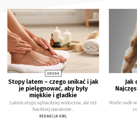
URODA
Stopy latem – czego unikać i jak
Jak
je pielęgnować, aby były
Najczęs
miękkie i gładkie
Latem stopy są bardziej widoczne, ale też
Wiele osób 
bardziej narażone...
ro
REDAKCJA KWL