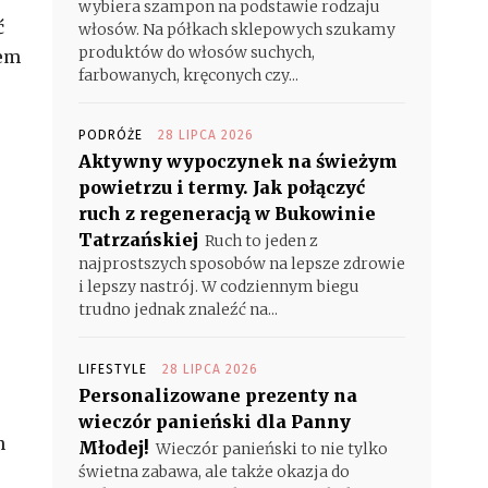
wybiera szampon na podstawie rodzaju
ć
włosów. Na półkach sklepowych szukamy
produktów do włosów suchych,
rem
farbowanych, kręconych czy...
PODRÓŻE
28 LIPCA 2026
Aktywny wypoczynek na świeżym
powietrzu i termy. Jak połączyć
ruch z regeneracją w Bukowinie
Tatrzańskiej
Ruch to jeden z
najprostszych sposobów na lepsze zdrowie
i lepszy nastrój. W codziennym biegu
trudno jednak znaleźć na...
LIFESTYLE
28 LIPCA 2026
Personalizowane prezenty na
wieczór panieński dla Panny
n
Młodej!
Wieczór panieński to nie tylko
świetna zabawa, ale także okazja do