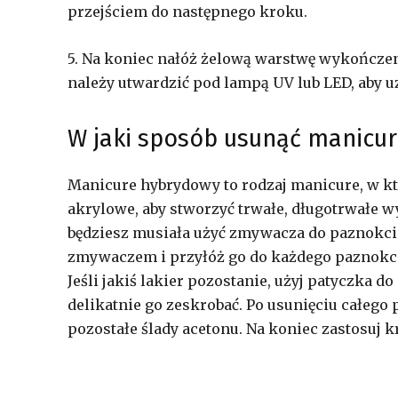
przejściem do następnego kroku.
5. Na koniec nałóż żelową warstwę wykończen
należy utwardzić pod lampą UV lub LED, aby u
W jaki sposób usunąć manicu
Manicure hybrydowy to rodzaj manicure, w kt
akrylowe, aby stworzyć trwałe, długotrwałe 
będziesz musiała użyć zmywacza do paznokci 
zmywaczem i przyłóż go do każdego paznokcia
Jeśli jakiś lakier pozostanie, użyj patyczka
delikatnie go zeskrobać. Po usunięciu całego
pozostałe ślady acetonu. Na koniec zastosuj k