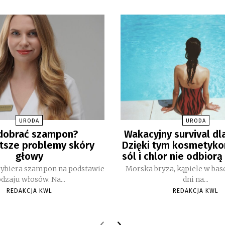
URODA
URODA
 dobrać szampon?
Wakacyjny survival dl
tsze problemy skóry
Dzięki tym kosmetyko
głowy
sól i chlor nie odbiorą
wybiera szampon na podstawie
Morska bryza, kąpiele w base
dzaju włosów. Na...
dni na...
REDAKCJA KWL
REDAKCJA KWL