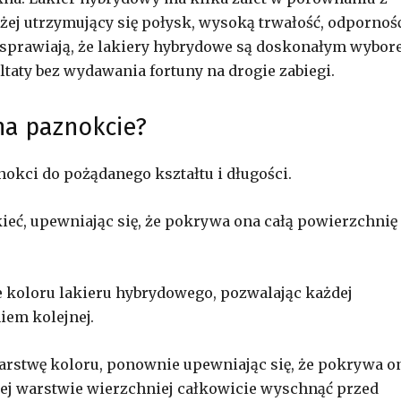
żej utrzymujący się połysk, wysoką trwałość, odpornoś
hy sprawiają, że lakiery hybrydowe są doskonałym wybo
ltaty bez wydawania fortuny na drogie zabiegi.
na paznokcie?
nokci do pożądanego kształtu i długości.
ieć, upewniając się, że pokrywa ona całą powierzchnię
e koloru lakieru hybrydowego, pozwalając każdej
iem kolejnej.
warstwę koloru, ponownie upewniając się, że pokrywa o
ej warstwie wierzchniej całkowicie wyschnąć przed