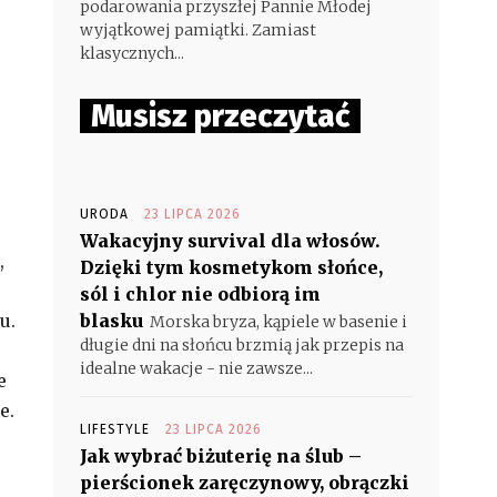
podarowania przyszłej Pannie Młodej
wyjątkowej pamiątki. Zamiast
klasycznych...
Musisz przeczytać
URODA
23 LIPCA 2026
Wakacyjny survival dla włosów.
,
Dzięki tym kosmetykom słońce,
sól i chlor nie odbiorą im
u.
blasku
Morska bryza, kąpiele w basenie i
długie dni na słońcu brzmią jak przepis na
idealne wakacje - nie zawsze...
e
e.
LIFESTYLE
23 LIPCA 2026
Jak wybrać biżuterię na ślub –
pierścionek zaręczynowy, obrączki