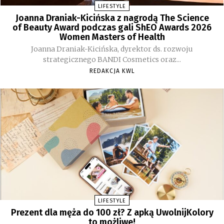
LIFESTYLE
Joanna Draniak-Kicińska z nagrodą The Science
of Beauty Award podczas gali ShEO Awards 2026
Women Masters of Health
Joanna Draniak-Kicińska, dyrektor ds. rozwoju
strategicznego BANDI Cosmetics oraz...
REDAKCJA KWL
LIFESTYLE
Prezent dla męża do 100 zł? Z apką UwolnijKolory
to możliwe!