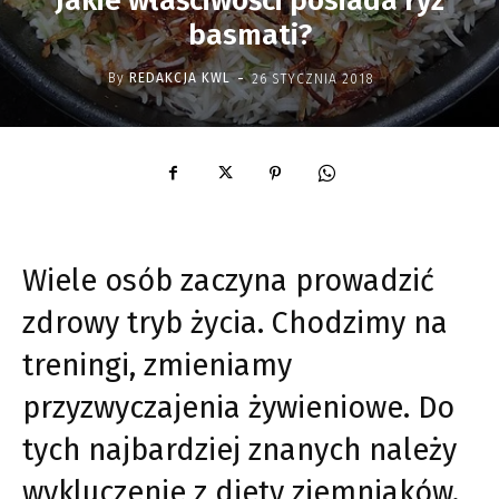
Jakie właściwości posiada ryż
basmati?
-
By
REDAKCJA KWL
26 STYCZNIA 2018
Wiele osób zaczyna prowadzić
zdrowy tryb życia. Chodzimy na
treningi, zmieniamy
przyzwyczajenia żywieniowe. Do
tych najbardziej znanych należy
wykluczenie z diety ziemniaków.