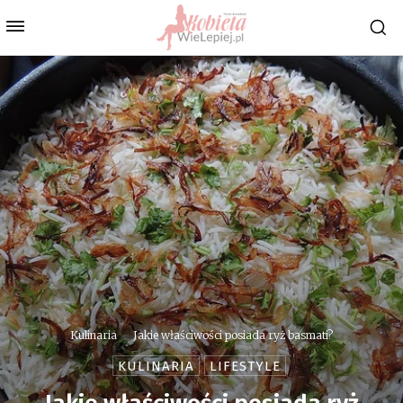
Kulinaria
Jakie właściwości posiada ryż basmati?
KULINARIA
LIFESTYLE