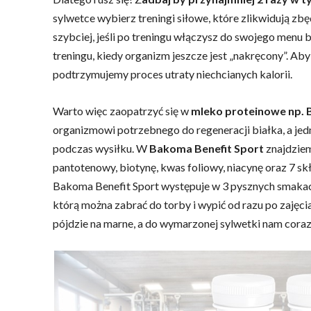
sylwetce wybierz treningi siłowe, które zlikwidują zb
szybciej, jeśli po treningu włączysz do swojego menu bi
treningu, kiedy organizm jeszcze jest „nakręcony”. Aby
podtrzymujemy proces utraty niechcianych kalorii.
Warto więc zaopatrzyć się w
mleko proteinowe np. 
organizmowi potrzebnego do regeneracji białka, a jed
podczas wysiłku. W
Bakoma Benefit Sport
znajdziemy
pantotenowy, biotynę, kwas foliowy, niacynę oraz 7 skła
Bakoma Benefit Sport występuje w 3 pysznych smakach
którą można zabrać do torby i wypić od razu po zajęci
pójdzie na marne, a do wymarzonej sylwetki nam coraz 