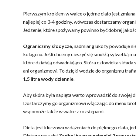
Pierwszym krokiem w walce o jędrne ciało jest zmian
najlepiej co 3-4 godziny, wówczas dostarczamy organi
Jedzenie, które spożywamy powinno być dobrej jakośc
Ograniczmy słodycze
, nadmiar glukozy powoduje nie
kolagenu. Jeśli chcemy cieszyć się smukłą sylwetką mu
które działają odwadniająco. Skóra człowieka składa s
ani organizmowi. To dzięki wodzie do organizmu trafi
1,5 litra wody dziennie
.
Aby skóra była napięta warto wprowadzić do swojej d
Dostarczymy go organizmowi włączając do menu brokuł
wspomoże także w walce z rozstępami.
Dieta jest kluczowa w dążeniach do pięknego ciała, je
Dlatego rusz się! Z
adbaj by przynajmniej 2 razy w ty