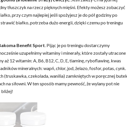
ędny tłuszczyk na rzecz pięknych mięśni. Efekty możesz zobaczyć
ałko, przy czym najlepiej jeśli spożyjesz je do pół godziny po
 strawić białko, potrzeba dużo energii, dzięki czemu po treningu
Bakoma Benefit Sport
. Pijąc je po treningu dostarczymy
nocześnie uzupełnimy witaminy i minerały, które zostały utracone
 aż 12 witamin: A, B6, B12, C, D, E, tiaminę, ryboflawinę, kwas
dników mineralnych: wapń, chlor, jod, żelazo, fosfor, potas, cynk.
 (truskawka, czekolada, wanilia) zamkniętych w poręcznej butel
ach na siłowni. W ten sposób mamy pewność, że wylany pot nie
bliżej!