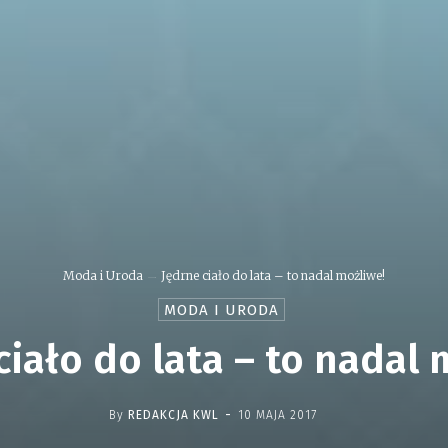
Moda i Uroda
Jędrne ciało do lata – to nadal możliwe!
MODA I URODA
ciało do lata – to nadal 
-
By
REDAKCJA KWL
10 MAJA 2017