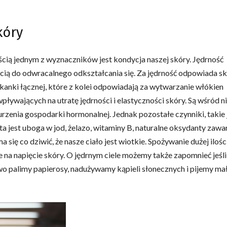
kóry
cią jednym z wyznaczników jest kondycja naszej skóry. Jędrność
lnością do odwracalnego odkształcania się. Za jędrność odpowiada s
 tkanki łącznej, które z kolei odpowiadają za wytwarzanie włókien
pływających na utratę jędrności i elastyczności skóry. Są wśród n
urzenia gospodarki hormonalnej. Jednak pozostałe czynniki, takie 
ieta jest uboga w jod, żelazo, witaminy B, naturalne oksydanty zawa
się co dziwić, że nasze ciało jest wiotkie. Spożywanie dużej ilośc
e na napięcie skóry. O jędrnym ciele możemy także zapomnieć jeśli
wo palimy papierosy, nadużywamy kąpieli słonecznych i pijemy ma