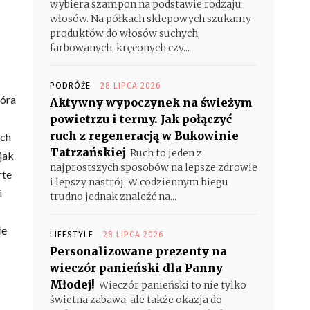
wybiera szampon na podstawie rodzaju
włosów. Na półkach sklepowych szukamy
produktów do włosów suchych,
farbowanych, kręconych czy...
PODRÓŻE
28 LIPCA 2026
kóra
Aktywny wypoczynek na świeżym
powietrzu i termy. Jak połączyć
ruch z regeneracją w Bukowinie
ich
Tatrzańskiej
Ruch to jeden z
jak
najprostszych sposobów na lepsze zdrowie
rte
i lepszy nastrój. W codziennym biegu
i
trudno jednak znaleźć na...
łe
LIFESTYLE
28 LIPCA 2026
Personalizowane prezenty na
wieczór panieński dla Panny
Młodej!
Wieczór panieński to nie tylko
świetna zabawa, ale także okazja do