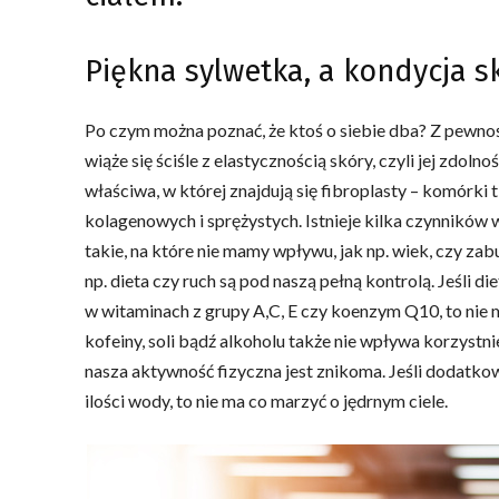
Piękna sylwetka, a kondycja s
Po czym można poznać, że ktoś o siebie dba? Z pewnoś
wiąże się ściśle z elastycznością skóry, czyli jej zdo
właściwa, w której znajdują się fibroplasty – komórki
kolagenowych i sprężystych. Istnieje kilka czynników w
takie, na które nie mamy wpływu, jak np. wiek, czy zab
np. dieta czy ruch są pod naszą pełną kontrolą. Jeśli d
w witaminach z grupy A,C, E czy koenzym Q10, to nie ma 
kofeiny, soli bądź alkoholu także nie wpływa korzystni
nasza aktywność fizyczna jest znikoma. Jeśli dodatko
ilości wody, to nie ma co marzyć o jędrnym ciele.