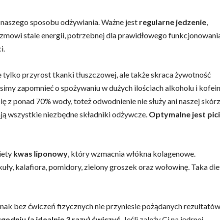
a naszego sposobu odżywiania. Ważne jest
regularne jedzenie
,
zmowi stale energii, potrzebnej dla prawidłowego funkcjonowania
i.
 tylko przyrost tkanki tłuszczowej, ale także skraca żywotność
simy zapomnieć o spożywaniu w dużych ilościach alkoholu i kofein
ię z ponad 70% wody, toteż odwodnienie nie służy ani naszej skór
ają wszystkie niezbędne składniki odżywcze.
Optymalne jest pic
iety
kwas liponowy
, który wzmacnia włókna kolagenowe.
y, kalafiora, pomidory, zielony groszek oraz wołowinę. Taka die
dnak bez ćwiczeń fizycznych nie przyniesie pożądanych rezultatów
godniu (a idealnie 3 razy) ćwiczyć
. Jeśli zależy Ci na jędrnej