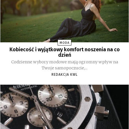
MODA
Kobiecość i wyjątkowy komfort noszenia na co
dzień
Codzienne wybory modowe mają ogromny wpływ na
Twoje samopoczucie,...
REDAKCJA KWL