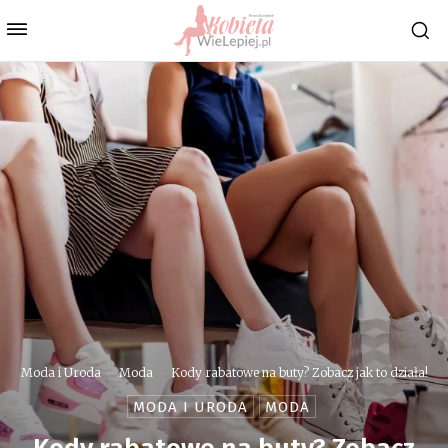
Moda i Uroda
Moda
Kody rabatowe na buty? Zobacz jak to działa!
MODA I URODA
MODA