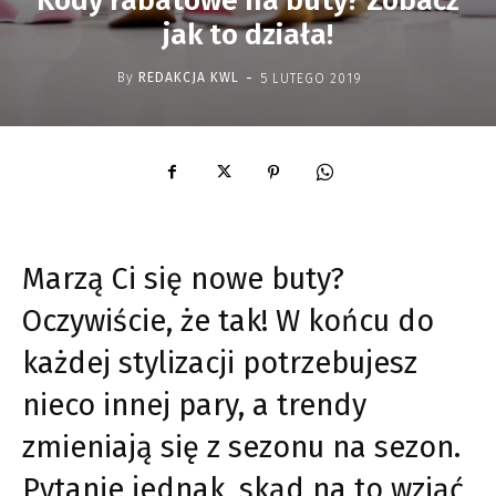
Kody rabatowe na buty? Zobacz
jak to działa!
-
By
REDAKCJA KWL
5 LUTEGO 2019
Marzą Ci się nowe buty?
Oczywiście, że tak! W końcu do
każdej stylizacji potrzebujesz
nieco innej pary, a trendy
zmieniają się z sezonu na sezon.
Pytanie jednak, skąd na to wziąć