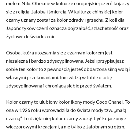
mułem Nilu. Obecnie w kulturze europejskiej czerń kojarzy
się z religią, żałobą i śmiercią. W kulturze chińskiej kolor
czarny uznany został za kolor zdrady i grzechu. Z koli dla
Japończyków czerń oznacza dojrzałość, szlachetność oraz
życiowe doświadczenie.
Osoba, która utożsamia się z czarnym kolorem jest
niezależna i bardzo zdyscyplinowana. Jeżeli przypisujesz
sobie ten kolor to z pewnością jesteś obdarzona silną wolą i
własnymi przekonaniami. Inni widzą w tobie osobę
zdyscyplinowaną i chroniącą siebie przed światem.
Kolor czarny to ulubiony kolor ikony mody Coco Chanel. To
ona w 1926 roku wprowadziła do świata mody tzw. „małą
czarną”. To dzięki niej kolor czarny zaczął być kojarzony z
wieczorowymi kreacjami, a nie tylko z żałobnym strojem.