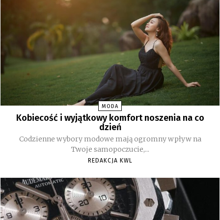
MODA
Kobiecość i wyjątkowy komfort noszenia na co
dzień
Codzienne wybory modowe mają ogromny wpływ na
Twoje samopoczucie,...
REDAKCJA KWL