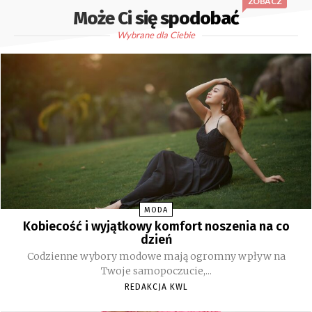
ZOBACZ
Może Ci się spodobać
Wybrane dla Ciebie
MODA
Kobiecość i wyjątkowy komfort noszenia na co
dzień
Codzienne wybory modowe mają ogromny wpływ na
Twoje samopoczucie,...
REDAKCJA KWL