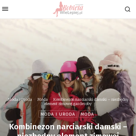
Moda i Uroda
Moda
Kombinezon narciarski damski – niezbędny
element zimowej garderoby
MODA I URODA
MODA
Kombinezon narciarski damski –