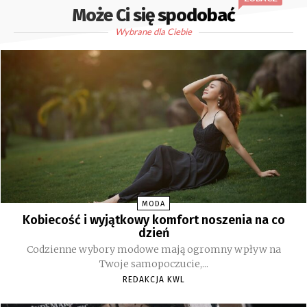
Może Ci się spodobać
Wybrane dla Ciebie
MODA
Kobiecość i wyjątkowy komfort noszenia na co
dzień
Codzienne wybory modowe mają ogromny wpływ na
Twoje samopoczucie,...
REDAKCJA KWL