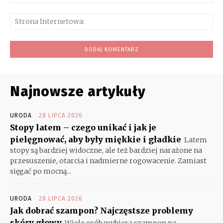
mai
Str
Int
Najnowsze artykuły
URODA
28 LIPCA 2026
Stopy latem – czego unikać i jak je
pielęgnować, aby były miękkie i gładkie
Latem
stopy są bardziej widoczne, ale też bardziej narażone na
przesuszenie, otarcia i nadmierne rogowacenie. Zamiast
sięgać po mocną...
URODA
28 LIPCA 2026
Jak dobrać szampon? Najczęstsze problemy
skóry głowy
Wiele osób wybiera szampon na