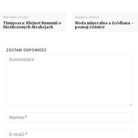
Poprzedni artykuł
Następny artykuł
Timişoara: Klejnot Rumunii o
Woda mineralna a źródlana –
Niezliczonych Atrakcjach
poznaj różnice
ZOSTAW ODPOWIEDŹ
Komentarz:
Na
E-