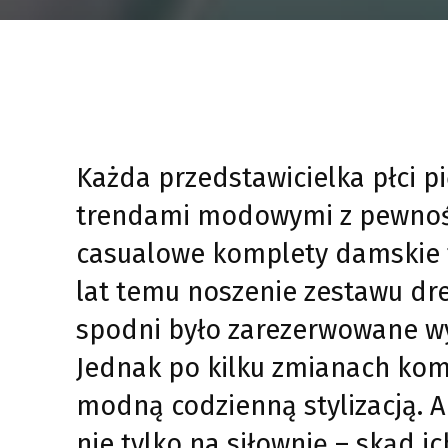
Każda przedstawicielka płci pi
trendami modowymi z pewności
casualowe komplety damskie to
lat temu noszenie zestawu dre
spodni było zarezerwowane wy
Jednak po kilku zmianach komp
modną codzienną stylizacją. A
nie tylko na siłownię – skąd 