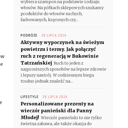
wybiera szampon na podstawie rodzaju
włosów. Na półkach sklepowych szukamy
produktów do włosów suchych,
farbowanych, kręconych czy...
PODRÓŻE
28 LIPCA 2026
Aktywny wypoczynek na świeżym
powietrzu i termy. Jak połączyć
ruch z regeneracją w Bukowinie
ów
Tatrzańskiej
Ruch to jeden z
ne
najprostszych sposobów na lepsze zdrowie
i lepszy nastrój. W codziennym biegu
trudno jednak znaleźć na...
a
LIFESTYLE
28 LIPCA 2026
e
Personalizowane prezenty na
wieczór panieński dla Panny
Młodej!
Wieczór panieński to nie tylko
świetna zabawa, ale także okazja do