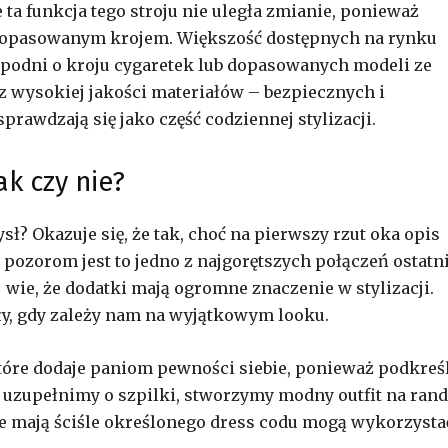
 ta funkcja tego stroju nie uległa zmianie, ponieważ
 dopasowanym krojem. Większość dostępnych na rynku
 spodni o kroju cygaretek lub dopasowanych modeli ze
 wysokiej jakości materiałów – bezpiecznych i
sprawdzają się jako część codziennej stylizacji.
ak czy nie?
ł? Okazuje się, że tak, choć na pierwszy rzut oka opis
pozorom jest to jedno z najgorętszych połączeń ostatn
 wie, że dodatki mają ogromne znaczenie w stylizacji.
ły, gdy zależy nam na wyjątkowym looku.
, które dodaje paniom pewności siebie, ponieważ podkreś
lu uzupełnimy o szpilki, stworzymy modny outfit na ran
ie mają ściśle określonego dress codu mogą wykorzysta