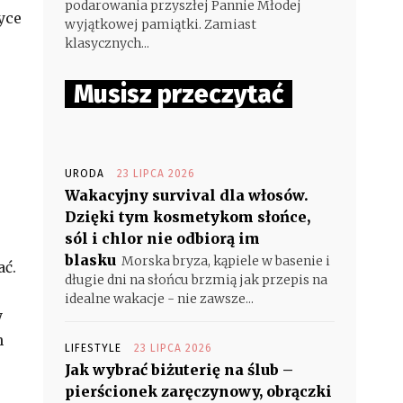
podarowania przyszłej Pannie Młodej
yce
wyjątkowej pamiątki. Zamiast
klasycznych...
Musisz przeczytać
URODA
23 LIPCA 2026
Wakacyjny survival dla włosów.
Dzięki tym kosmetykom słońce,
sól i chlor nie odbiorą im
blasku
Morska bryza, kąpiele w basenie i
ać.
długie dni na słońcu brzmią jak przepis na
idealne wakacje - nie zawsze...
y
h
LIFESTYLE
23 LIPCA 2026
Jak wybrać biżuterię na ślub –
pierścionek zaręczynowy, obrączki