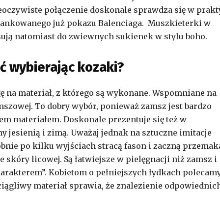
 nieoczywiste połączenie doskonale sprawdza się w prakt
miankowanego już pokazu Balenciaga. Muszkieterki w
sują natomiast do zwiewnych sukienek w stylu boho.
ć wybierając kozaki?
gę na materiał, z którego są wykonane. Wspomniane na
szowej. To dobry wybór, ponieważ zamsz jest bardzo
m materiałem. Doskonale prezentuje się też w
y jesienią i zimą. Uważaj jednak na sztuczne imitacje
bnie po kilku wyjściach stracą fason i zaczną przemak
 skóry licowej. Są łatwiejsze w pielęgnacji niż zamsz i
charakterem”. Kobietom o pełniejszych łydkach polecam
zciągliwy materiał sprawia, że znalezienie odpowiednic