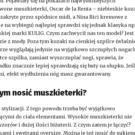
u. Pojawiały się na pokazach najwybitniejszych
rwone muszkieterki, Oscar de la Renta – niebieskie koz
zakryte przez spódnice midi, a Nina Rici kremowe z
 na wybiegu) najlepiej sprawdzi się jednak klasyka np
skiej marki KULIG. Czym zachwycił nas ten model? Jest
ie z mody. Poza tym kozaki na cienkiej szpilce (właśni
obrze wyglądają jedynie na wyjątkowo szczupłych nogach
etce szpilka, zamiast wyszczuplać nogi, sprawia, że
ku znacznie lepiej sprawdzają się buty na słupku. Jeśl
ami, efekt wydłużenia nóg masz gwarantowany.
czym nosić muszkieterki?
 stylizacji. Z tego powodu trzeba być wyjątkowo
ającymi do ciała elementami. Wysokie muszkieterki nie
orów i dużej ilości biżuterii. Z czym zatem je łączyć?
mi i swetrami oversize. Można je też nosić do sukien