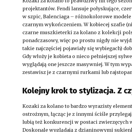
Kozaki za kolano to prawdziwy hit tego sezon
projektantów. Fendi lansuje połyskujące, cze
w szpic, Balenciaga – różnokolorowe modele 
czarnym wykończeniem. W kobiecej szafie (nie
czarne muszkieterki za kolano z kolekcji pol
ponadczasowy, więc po prostu nigdy nie wyjdz
takie najczęściej pojawiały się wybiegach) d
Gdy włoży je kobieta o nieco pełniejszej sylw
wyglądają one jeszcze masywniej. W tym wypad
zestawisz je z czarnymi rurkami lub rajstop
Kolejny krok to stylizacja. Z 
Kozaki za kolano to bardzo wyrazisty element
ostrożnym, łącząc je z innymi ściśle przyleg
lubią też konkurencji w postaci zwierzęcych wz
Doskonale wyglądają z dzianinowymi sukienka