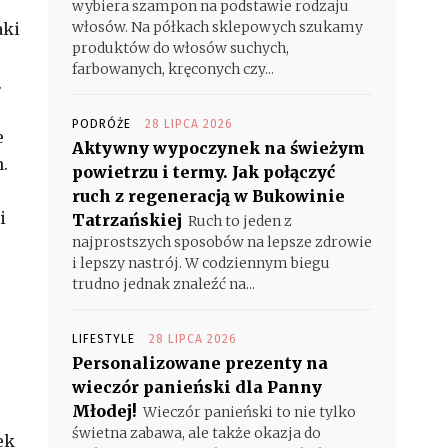
wybiera szampon na podstawie rodzaju
włosów. Na półkach sklepowych szukamy
aki
produktów do włosów suchych,
farbowanych, kręconych czy...
.
PODRÓŻE
28 LIPCA 2026
e
Aktywny wypoczynek na świeżym
.
powietrzu i termy. Jak połączyć
ruch z regeneracją w Bukowinie
i
Tatrzańskiej
Ruch to jeden z
najprostszych sposobów na lepsze zdrowie
i lepszy nastrój. W codziennym biegu
trudno jednak znaleźć na...
LIFESTYLE
28 LIPCA 2026
Personalizowane prezenty na
wieczór panieński dla Panny
Młodej!
Wieczór panieński to nie tylko
świetna zabawa, ale także okazja do
ek