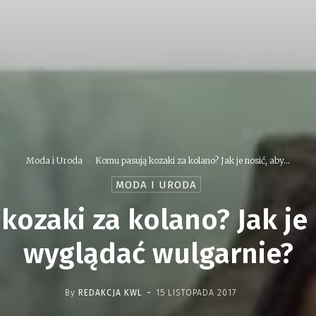
Moda i Uroda
Komu pasują kozaki za kolano? Jak je nosić, aby...
MODA I URODA
ozaki za kolano? Jak je 
wyglądać wulgarnie?
-
By
REDAKCJA KWL
15 LISTOPADA 2017