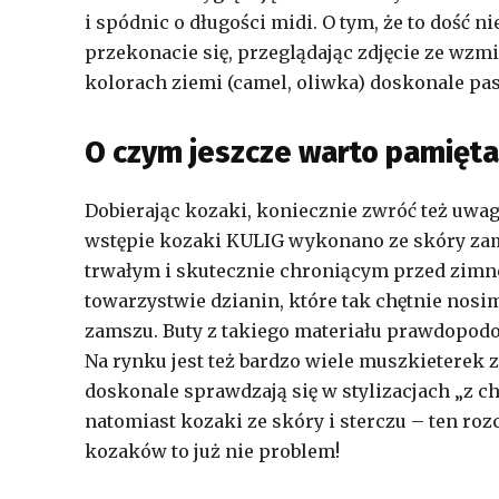
i spódnic o długości midi. O tym, że to dość
przekonacie się, przeglądając zdjęcie ze wz
kolorach ziemi (camel, oliwka) doskonale pa
O czym jeszcze warto pamięta
Dobierając kozaki, koniecznie zwróć też uwa
wstępie kozaki KULIG wykonano ze skóry zam
trwałym i skutecznie chroniącym przed zimne
towarzystwie dzianin, które tak chętnie nosim
zamszu. Buty z takiego materiału prawdopodo
Na rynku jest też bardzo wiele muszkieterek ze
doskonale sprawdzają się w stylizacjach „z 
natomiast kozaki ze skóry i sterczu – ten ro
kozaków to już nie problem!