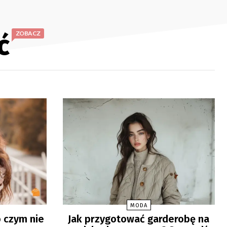
ć
ZOBACZ
MODA
o czym nie
Jak przygotować garderobę na