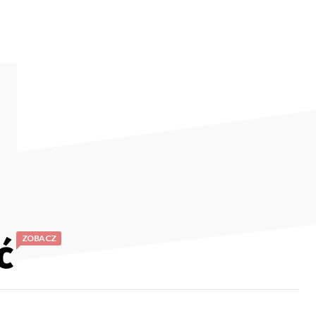
ć
ZOBACZ