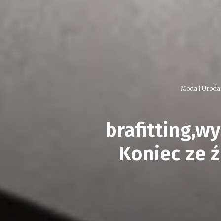
Moda i Uroda
brafitting,w
Koniec ze 