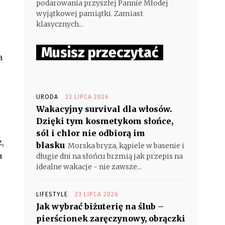
podarowania przyszłej Pannie Młodej
wyjątkowej pamiątki. Zamiast
klasycznych...
Musisz przeczytać
a
URODA
23 LIPCA 2026
Wakacyjny survival dla włosów.
Dzięki tym kosmetykom słońce,
sól i chlor nie odbiorą im
,
blasku
Morska bryza, kąpiele w basenie i
a
długie dni na słońcu brzmią jak przepis na
idealne wakacje - nie zawsze...
LIFESTYLE
23 LIPCA 2026
Jak wybrać biżuterię na ślub –
pierścionek zaręczynowy, obrączki