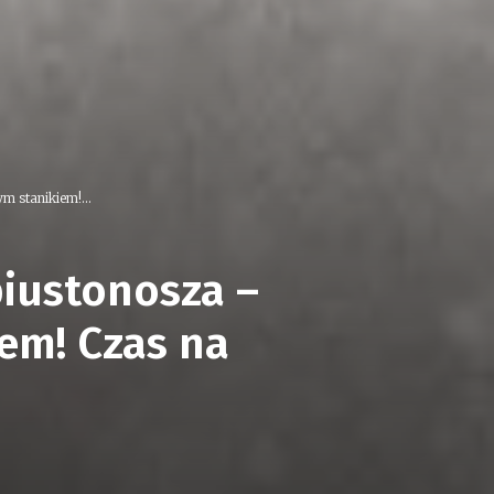
m stanikiem!...
biustonosza –
em! Czas na