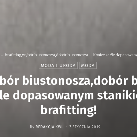
brafitting,wybór biustonosza,dobór biustonosza – Koniec ze źle dopasowany
MODA I URODA
MODA
ybór biustonosza,dobór 
źle dopasowanym staniki
brafitting!
-
By
REDAKCJA KWL
7 STYCZNIA 2019