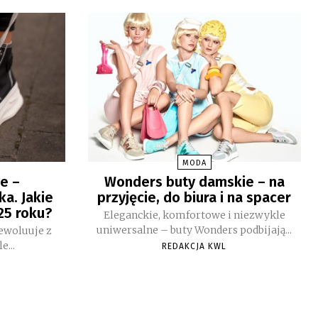
MODA
e –
Wonders buty damskie – na
a. Jakie
przyjęcie, do biura i na spacer
25 roku?
Eleganckie, komfortowe i niezwykle
uniwersalne – buty Wonders podbijają...
ewoluuje z
...
REDAKCJA KWL