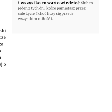
i wszystko co warto wiedzieć
Ślub to
jeden z tych dni, które pamiętasz przez
całe życie. I choć liczy się przede
wszystkim miłość i...
ski
rze
za
o
i
j o