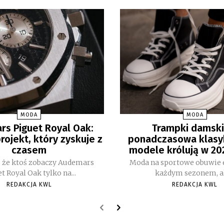
MODA
MODA
s Piguet Royal Oak:
Trampki damski
rojekt, który zyskuje z
ponadczasowa klasyk
czasem
modele królują w 20
ę, że ktoś zobaczy Audemars
Moda na sportowe obuwie 
t Royal Oak tylko na...
każdym sezonem, ale
REDAKCJA KWL
REDAKCJA KWL