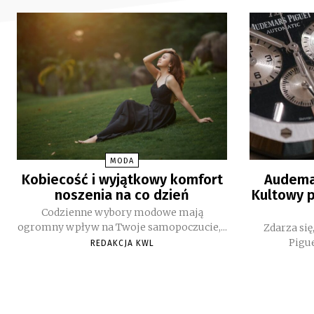
MODA
Kobiecość i wyjątkowy komfort
Audemar
noszenia na co dzień
Kultowy p
Codzienne wybory modowe mają
ogromny wpływ na Twoje samopoczucie,...
Zdarza si
Pigue
REDAKCJA KWL