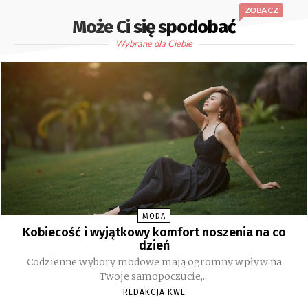
ZOBACZ
Może Ci się spodobać
Wybrane dla Ciebie
MODA
Kobiecość i wyjątkowy komfort noszenia na co
dzień
Codzienne wybory modowe mają ogromny wpływ na
Twoje samopoczucie,...
REDAKCJA KWL