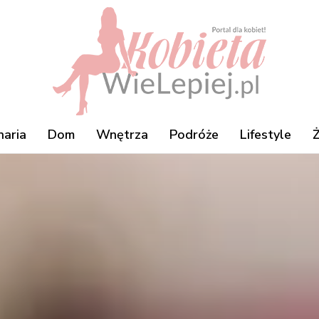
naria
Dom
Wnętrza
Podróże
Lifestyle
Ż