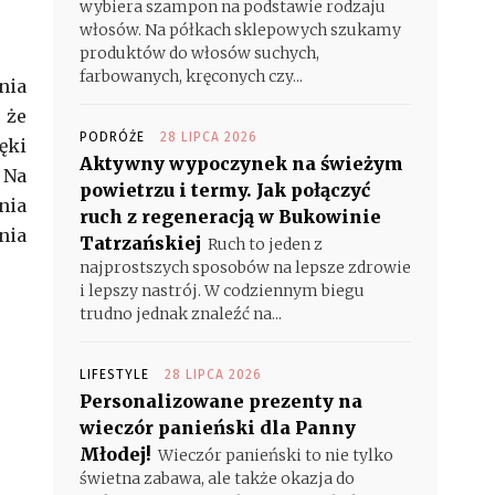
wybiera szampon na podstawie rodzaju
włosów. Na półkach sklepowych szukamy
produktów do włosów suchych,
farbowanych, kręconych czy...
nia
 że
PODRÓŻE
28 LIPCA 2026
ęki
Aktywny wypoczynek na świeżym
 Na
powietrzu i termy. Jak połączyć
nia
ruch z regeneracją w Bukowinie
nia
Tatrzańskiej
Ruch to jeden z
najprostszych sposobów na lepsze zdrowie
i lepszy nastrój. W codziennym biegu
trudno jednak znaleźć na...
LIFESTYLE
28 LIPCA 2026
Personalizowane prezenty na
wieczór panieński dla Panny
Młodej!
Wieczór panieński to nie tylko
świetna zabawa, ale także okazja do