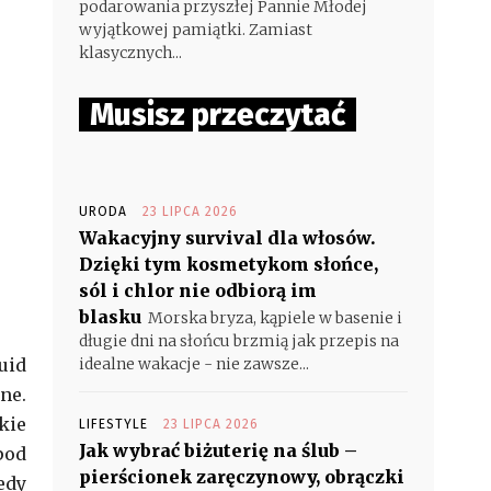
podarowania przyszłej Pannie Młodej
wyjątkowej pamiątki. Zamiast
klasycznych...
Musisz przeczytać
URODA
23 LIPCA 2026
Wakacyjny survival dla włosów.
Dzięki tym kosmetykom słońce,
sól i chlor nie odbiorą im
blasku
Morska bryza, kąpiele w basenie i
długie dni na słońcu brzmią jak przepis na
uid
idealne wakacje - nie zawsze...
ne.
kie
LIFESTYLE
23 LIPCA 2026
Jak wybrać biżuterię na ślub –
pod
pierścionek zaręczynowy, obrączki
edy