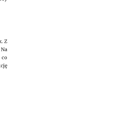
. Z
 Na
 co
cję