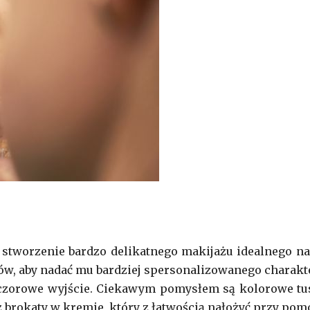
stworzenie bardzo delikatnego makijażu idealnego na
ków, aby nadać mu bardziej spersonalizowanego charakt
ieczorowe wyjście. Ciekawym pomysłem są kolorowe tu
eż brokaty w kremie, który z łatwością nałożyć przy pom