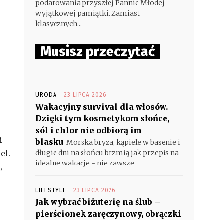
podarowania przyszłej Pannie Młodej
wyjątkowej pamiątki. Zamiast
klasycznych...
Musisz przeczytać
URODA
23 LIPCA 2026
Wakacyjny survival dla włosów.
Dzięki tym kosmetykom słońce,
sól i chlor nie odbiorą im
i
blasku
Morska bryza, kąpiele w basenie i
el.
długie dni na słońcu brzmią jak przepis na
idealne wakacje - nie zawsze...
,
LIFESTYLE
23 LIPCA 2026
Jak wybrać biżuterię na ślub –
pierścionek zaręczynowy, obrączki