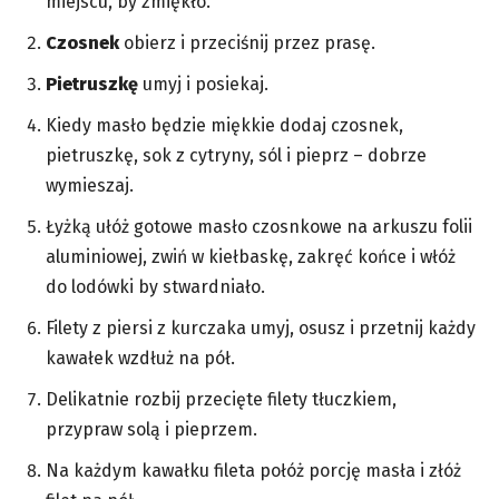
miejscu, by zmiękło.
Czosnek
obierz i przeciśnij przez prasę.
Pietruszkę
umyj i posiekaj.
Kiedy masło będzie miękkie dodaj czosnek,
pietruszkę, sok z cytryny, sól i pieprz – dobrze
wymieszaj.
Łyżką ułóż gotowe masło czosnkowe na arkuszu folii
aluminiowej, zwiń w kiełbaskę, zakręć końce i włóż
do lodówki by stwardniało.
Filety z piersi z kurczaka umyj, osusz i przetnij każdy
kawałek wzdłuż na pół.
Delikatnie rozbij przecięte filety tłuczkiem,
przypraw solą i pieprzem.
Na każdym kawałku fileta połóż porcję masła i złóż