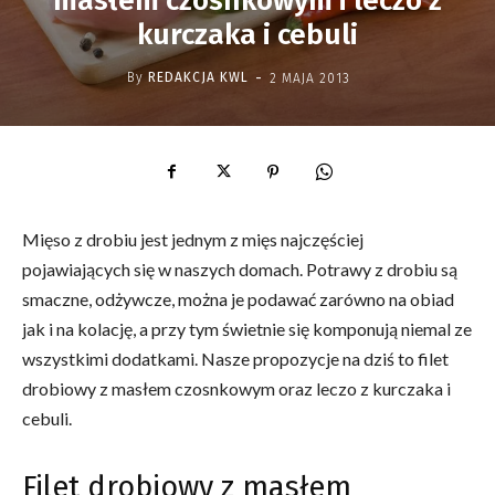
masłem czosnkowym i leczo z
kurczaka i cebuli
-
By
REDAKCJA KWL
2 MAJA 2013
Mięso z drobiu jest jednym z mięs najczęściej
pojawiających się w naszych domach. Potrawy z drobiu są
smaczne, odżywcze, można je podawać zarówno na obiad
jak i na kolację, a przy tym świetnie się komponują niemal ze
wszystkimi dodatkami. Nasze propozycje na dziś to filet
drobiowy z masłem czosnkowym oraz leczo z kurczaka i
cebuli.
Filet drobiowy z masłem