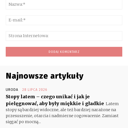
Na
E-
mai
Str
Int
Najnowsze artykuły
URODA
28 LIPCA 2026
Stopy latem – czego unikać i jak je
pielęgnować, aby były miękkie i gładkie
Latem
stopy są bardziej widoczne, ale też bardziej narażone na
przesuszenie, otarcia i nadmierne rogowacenie. Zamiast
sięgać po mocną...