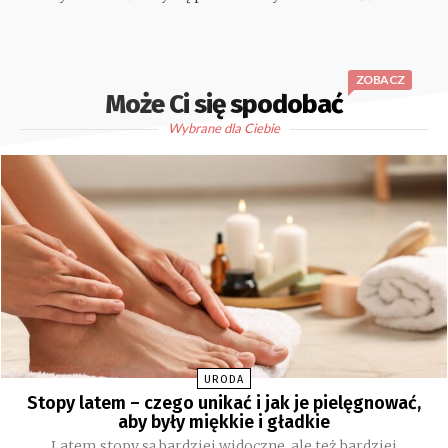
ZOBACZ
Może Ci się spodobać
Wybrane dla Ciebie
URODA
Stopy latem – czego unikać i jak je pielęgnować,
aby były miękkie i gładkie
Latem stopy są bardziej widoczne, ale też bardziej