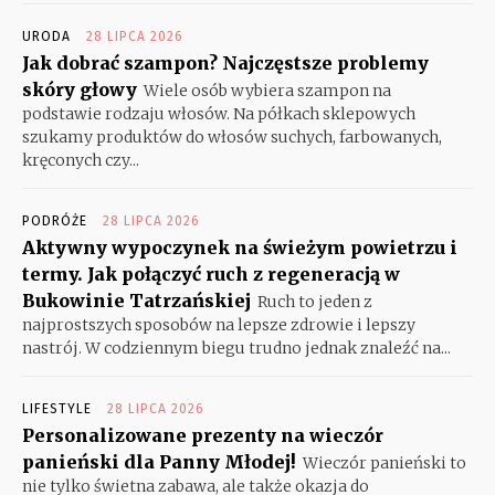
URODA
28 LIPCA 2026
Jak dobrać szampon? Najczęstsze problemy
skóry głowy
Wiele osób wybiera szampon na
podstawie rodzaju włosów. Na półkach sklepowych
szukamy produktów do włosów suchych, farbowanych,
kręconych czy...
PODRÓŻE
28 LIPCA 2026
Aktywny wypoczynek na świeżym powietrzu i
termy. Jak połączyć ruch z regeneracją w
Bukowinie Tatrzańskiej
Ruch to jeden z
najprostszych sposobów na lepsze zdrowie i lepszy
nastrój. W codziennym biegu trudno jednak znaleźć na...
LIFESTYLE
28 LIPCA 2026
Personalizowane prezenty na wieczór
panieński dla Panny Młodej!
Wieczór panieński to
nie tylko świetna zabawa, ale także okazja do