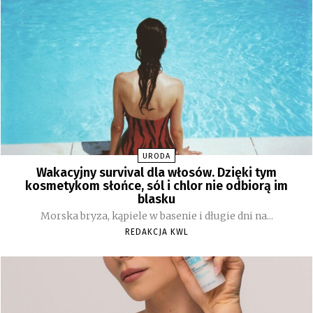
URODA
Wakacyjny survival dla włosów. Dzięki tym
kosmetykom słońce, sól i chlor nie odbiorą im
blasku
Morska bryza, kąpiele w basenie i długie dni na...
REDAKCJA KWL